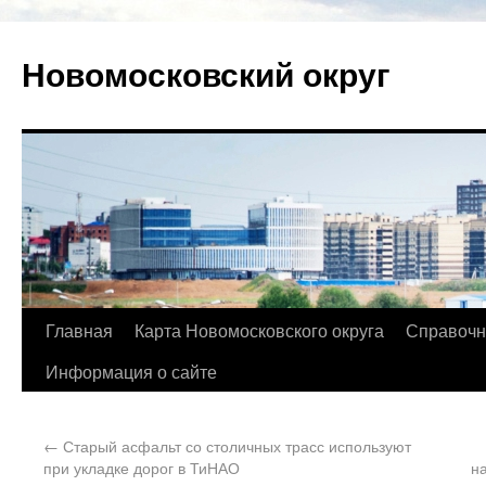
Новомосковский округ
Главная
Карта Новомосковского округа
Справочн
Информация о сайте
←
Старый асфальт со столичных трасс используют
при укладке дорог в ТиНАО
н