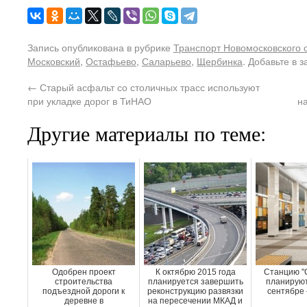
Запись опубликована в рубрике
Транспорт Новомосковского 
Московский
,
Остафьево
,
Саларьево
,
Щербинка
. Добавьте в 
←
Старый асфальт со столичных трасс используют
при укладке дорог в ТиНАО
н
Другие материалы по теме:
Одобрен проект
К октябрю 2015 года
Станцию "
строительства
планируется завершить
планируют
подъездной дороги к
реконструкцию развязки
сентябре 
деревне в
на пересечении МКАД и