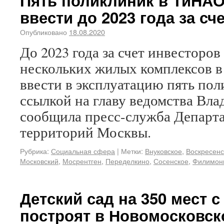
Пять поликлиник в ТиНАО
ввести до 2023 года за сч
Опубликовано
18.08.2020
До 2023 года за счет инвесторов
нескольких жилых комплексов 
ввести в эксплуатацию пять пол
ссылкой на главу ведомства Вл
сообщила пресс-служба Департа
территорий Москвы.
Рубрика:
Социальная сфера
|
Метки:
Внуковское
,
Воскресенс
Московский
,
Мосрентген
,
Переделкино
,
Сосенское
,
Филимон
Детский сад на 350 мест 
построят в Новомосковск