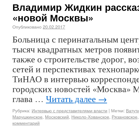
Владимир Жидкин рассказ
«новой Москвы»
Опубликовано
20.02.2017
Больница с перинатальным цент
тысяч квадратных метров появит
также о строительстве дорог, 
сетей и перспективах технопарк
ТиНАО в интервью корреспонде
городских новостей «Москва» М
глава …
Читать далее
→
Рубрика:
Интервью с представителями власти
|
Метки:
Ватут
Марушкинское
,
Московский
,
Николо-Хованское
,
Рязановское
комментарий