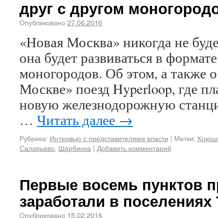
друг с другом моногород
Опубликовано
27.06.2016
«Новая Москва» никогда не буд
она будет развиваться в формат
моногородов. Об этом, а также 
Москве» поезд Hyperloop, где п
новую железнодорожную станци
…
Читать далее
→
Рубрика:
Интервью с представителями власти
|
Метки:
Кокош
Саларьево
,
Щербинка
|
Добавить комментарий
Первые восемь пунктов 
заработали в поселениях
Опубликовано
15.02.2016