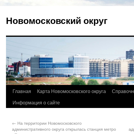
Новомосковский округ
Главная
Карта Новомосковского округа
Справочн
Информация о сайте
←
На территории Новомосковского
административного округа открылась станция метро
ад