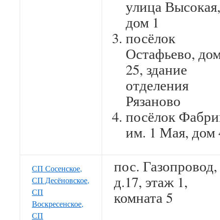
улица Высокая
дом 1
посёлок
Остафьево, до
25, здание
отделения
Рязаново
посёлок Фабри
им. 1 Мая, дом 
пос. Газопровод,
СП Сосенское,
д.17, этаж 1,
СП Десёновское,
СП
комната 5
Воскресенское,
СП