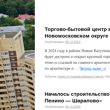
Торгово-бытовой центр 
Новомосковском округе 
Опубликовано
28.12.2023
В 2024 году в районе Новые Ватутин
будет достроен и открыт крупный тор
этом со ссылкой на главного архитек
по архитектуре и …
Читать далее
→
Рубрика:
Новости Новомосковского округа
|
Ме
Началось строительство
Пенино — Шарапово»
Опубликовано
30.10.2020