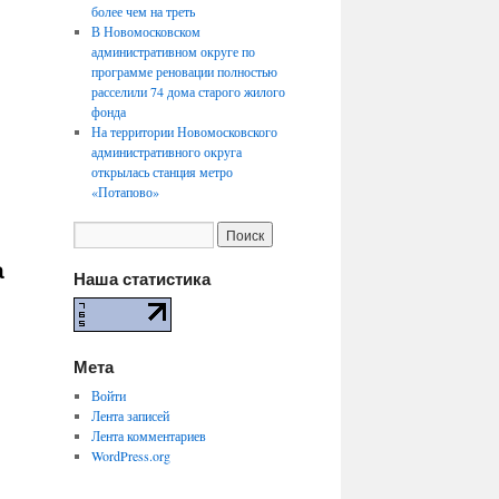
более чем на треть
В Новомосковском
административном округе по
программе реновации полностью
расселили 74 дома старого жилого
фонда
На территории Новомосковского
административного округа
открылась станция метро
«Потапово»
а
Наша статистика
Мета
Войти
Лента записей
Лента комментариев
WordPress.org