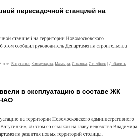
рвой пересадочной станцией на
очной станцией на территории Новомосковского
б этом сообщил руководитель Департамента строительства
Метки:
Ватутинки
,
Коммунарка
,
Мамыри
,
Сосенки
,
Столбово
|
Добавить
 ввели в эксплуатацию в составе ЖК
иНАО
плуатацию на территории Новомосковского административного
Ватутинки», об этом со ссылкой на главу ведомства Владимира
ртамента развития новых территорий столицы.