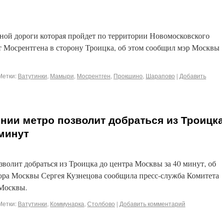
ной дороги которая пройдет по территории Новомосковского
т Мосрентгена в сторону Троицка, об этом сообщил мэр Москвы
Метки:
Ватутинки
,
Мамыри
,
Мосрентген
,
Прокшино
,
Шарапово
|
Добавить
нии метро позволит добраться из Троицк
 минут
волит добраться из Троицка до центра Москвы за 40 минут, об
тора Москвы Сергея Кузнецова сообщила пресс-служба Комитета
 Москвы.
Метки:
Ватутинки
,
Коммунарка
,
Столбово
|
Добавить комментарий