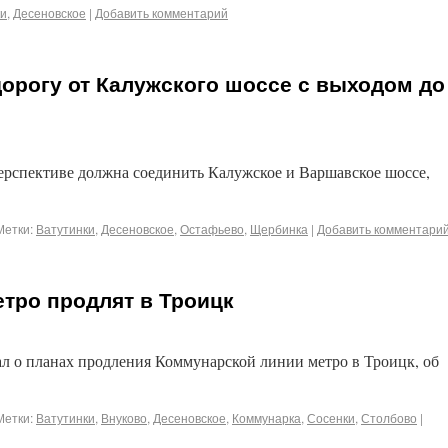
ки
,
Десеновское
|
Добавить комментарий
орогу от Калужского шоссе с выходом до
ерспективе должна соединить Калужское и Варшавское шоссе,
Метки:
Ватутинки
,
Десеновское
,
Остафьево
,
Щербинка
|
Добавить комментари
тро продлят в Троицк
л о планах продления Коммунарской линии метро в Троицк, об
Метки:
Ватутинки
,
Внуково
,
Десеновское
,
Коммунарка
,
Сосенки
,
Столбово
|