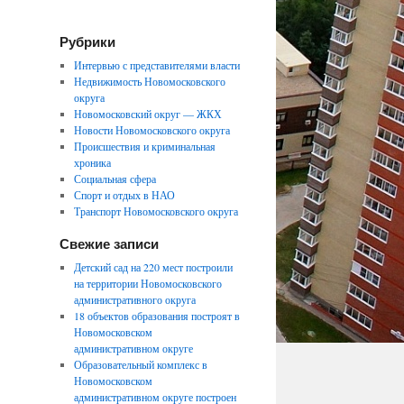
Рубрики
Интервью с представителями власти
Недвижимость Новомосковского
округа
Новомосковский округ — ЖКХ
Новости Новомосковского округа
Происшествия и криминальная
хроника
Социальная сфера
Спорт и отдых в НАО
Транспорт Новомосковского округа
Свежие записи
Детский сад на 220 мест построили
на территории Новомосковского
административного округа
18 объектов образования построят в
Новомосковском
административном округе
Образовательный комплекс в
Новомосковском
административном округе построен