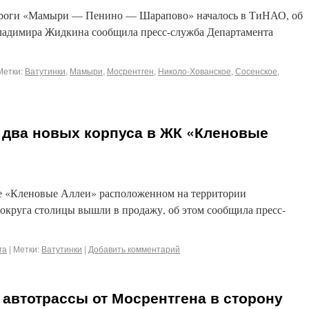
дороги «Мамыри — Пенино — Шарапово» началось в ТиНАО, об
 Владимира Жидкина сообщила пресс-служба Департамента
Метки:
Ватутинки
,
Мамыри
,
Мосрентген
,
Николо-Хованское
,
Сосенское
,
 два новых корпуса в ЖК «Кленовые
е «Кленовые Аллеи» расположенном на территории
округа столицы вышли в продажу, об этом сообщила пресс-
га
|
Метки:
Ватутинки
|
Добавить комментарий
 автотрассы от Мосрентгена в сторону