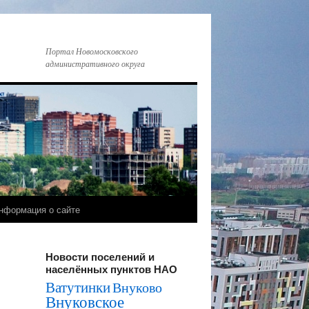
Портал Новомосковского
административного округа
нформация о сайте
Новости поселений и
населённых пунктов НАО
Ватутинки
Внуково
Внуковское