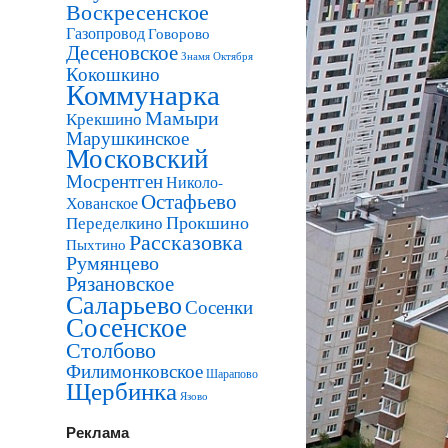
Воскресенское
Газопровод
Говорово
Десеновское
Знамя Октября
Кокошкино
Коммунарка
Мамыри
Крекшино
Марушкинское
Московский
Мосрентген
Николо-
Остафьево
Хованское
Прокшино
Переделкино
Рассказовка
Пыхтино
Румянцево
Рязановское
Саларьево
Сосенки
Сосенское
Столбово
Филимонковское
Шарапово
Щербинка
Язово
Реклама