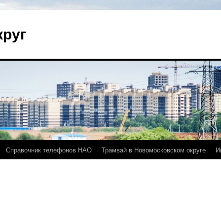
круг
Справочник телефонов НАО
Трамвай в Новомосковском округе
И