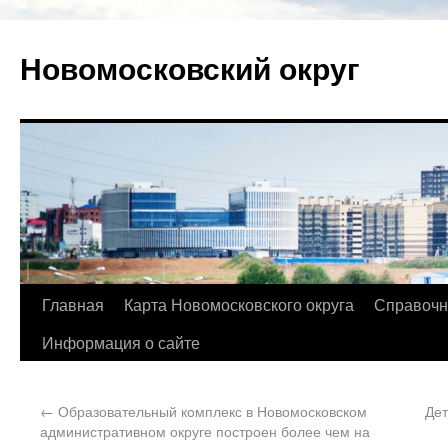
Новомосковский округ
Главная
Карта Новомосковского округа
Справочн
Информация о сайте
←
Образовательный комплекс в Новомосковском
Дет
административном округе построен более чем на