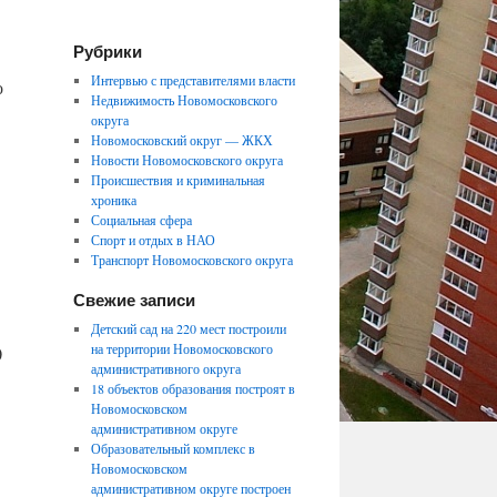
Рубрики
Интервью с представителями власти
о
Недвижимость Новомосковского
округа
Новомосковский округ — ЖКХ
Новости Новомосковского округа
Происшествия и криминальная
хроника
Социальная сфера
Спорт и отдых в НАО
Транспорт Новомосковского округа
Свежие записи
Детский сад на 220 мест построили
на территории Новомосковского
0
административного округа
18 объектов образования построят в
Новомосковском
административном округе
Образовательный комплекс в
Новомосковском
административном округе построен