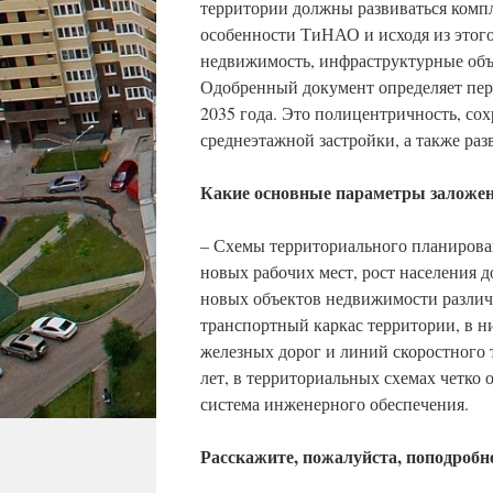
территории должны развиваться комп
особенности ТиНАО и исходя из этого
недвижимость, инфраструктурные объе
Одобренный документ определяет пер
2035 года. Это полицентричность, сох
среднеэтажной застройки, а также ра
Какие основные параметры заложе
– Схемы территориального планирова
новых рабочих мест, рост населения д
новых объектов недвижимости различ
транспортный каркас территории, в н
железных дорог и линий скоростного т
лет, в территориальных схемах четко 
система инженерного обеспечения.
Расскажите, пожалуйста, поподробн