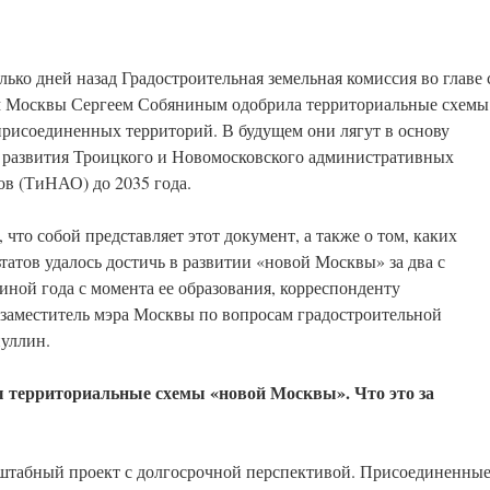
лько дней назад Градостроительная земельная комиссия во главе 
 Москвы Сергеем Собяниным одобрила территориальные схемы
присоединенных территорий. В будущем они лягут в основу
 развития Троицкого и Новомосковского административных
ов (ТиНАО) до 2035 года.
, что собой представляет этот документ, а также о том, каких
ьтатов удалось достичь в развитии «новой Москвы» за два с
иной года с момента ее образования, корреспонденту
 заместитель мэра Москвы по вопросам градостроительной
нуллин.
ы территориальные схемы «новой Москвы». Что это за
сштабный проект с долгосрочной перспективой. Присоединенны