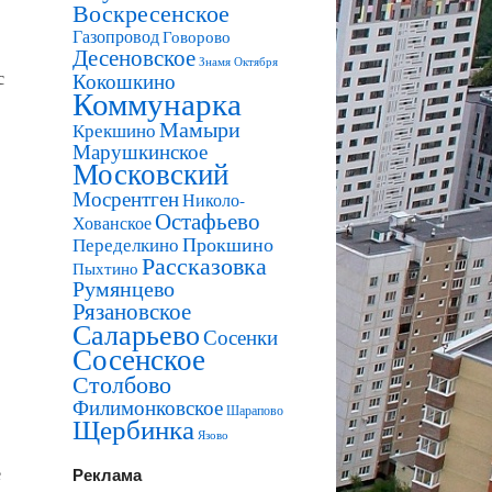
Воскресенское
Газопровод
Говорово
Десеновское
Знамя Октября
с
Кокошкино
Коммунарка
Мамыри
Крекшино
Марушкинское
Московский
Мосрентген
Николо-
Остафьево
Хованское
Прокшино
Переделкино
Рассказовка
Пыхтино
Румянцево
Рязановское
Саларьево
Сосенки
Сосенское
Столбово
Филимонковское
Шарапово
Щербинка
Язово
е
Реклама