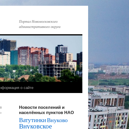
Портал Новомосковского
административного округа
нформация о сайте
Новости поселений и
в
населённых пунктов НАО
→
Ватутинки
Внуково
Внуковское