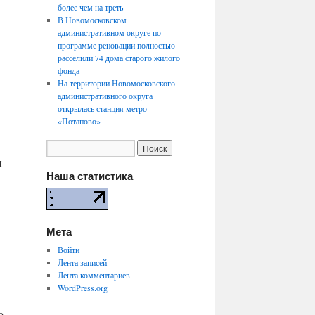
более чем на треть
В Новомосковском
административном округе по
программе реновации полностью
расселили 74 дома старого жилого
фонда
На территории Новомосковского
административного округа
открылась станция метро
«Потапово»
и
Наша статистика
Мета
Войти
Лента записей
Лента комментариев
WordPress.org
о