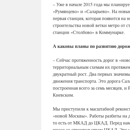
– Уже в начале 2015 года мы планиру
«Румянцево» и «Саларьево». На новы
первая станция, которая появится на н
строительства новой ветки метро от 
станции «Столбово» в Коммунарке.
А каковы планы по развитию дорож
– Сейчас протяженность дорог в «нов
территориальным схемам их протяженн
двукратный рост. Два первых значимы
движения транспорта. Это дорога Сал
построенная всего за семь месяцев, и
Киевским.
Мы приступили к масштабной реконст
«новой Москвы». Работы разбиты на дв
то есть от МКАД до ЦКАД. Перед нам
шоссе со строительством ЦКАД. Это н