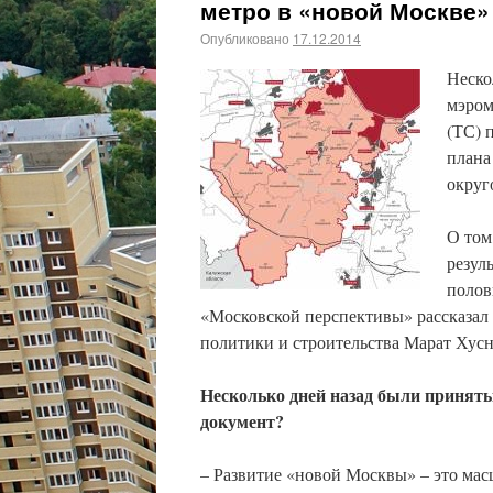
метро в «новой Москве»
Опубликовано
17.12.2014
Неско
мэром
(ТС) 
плана
округ
О том
резул
полов
«Московской перспективы» рассказал
политики и строительства Марат Хус
Несколько дней назад были принят
документ?
– Развитие «новой Москвы» – это ма