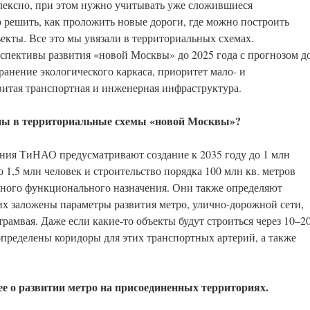
лексно, при этом нужно учитывать уже сложившиеся
 решить, как проложить новые дороги, где можно построить
кты. Все это мы увязали в территориальных схемах.
спективы развития «новой Москвы» до 2025 года с прогнозом д
ранение экологического каркаса, приоритет мало- и
звитая транспортная и инженерная инфраструктура.
ны в территориальные схемы «новой Москвы»?
ния ТиНАО предусматривают создание к 2035 году до 1 млн
о 1,5 млн человек и строительство порядка 100 млн кв. метров
ного функционального назначения. Они также определяют
их заложены параметры развития метро, улично-дорожной сети,
рамвая. Даже если какие-то объекты будут строиться через 10–2
определены коридоры для этих транспортных артерий, а также
ее о развитии метро на присоединенных территориях.