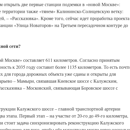
ем открыть две первые станции подземки в «новой Москве»:
е территории также «тянем» Калининско-Солнцевскую ветку:
ей, – «Рассказовка». Кроме того, сейчас идет проработка проекта
станции «Улица Новаторов» на Третьем пересадочном контуре до
ной сети?
ой Москве» составляет 611 километров. Согласно принятым
ость к 2035 году составит более 1135 километров. То есть почт
х для города дорожных объекта уже сданы и открыты для
арьево – Мамыри, связавшая Киевское шоссе с Калужским,
 Рассказовка – Московский, связывающая Боровское шоссе с
рукции Калужского шоссе – главной транспортной артерии
а этапа. Первый этап – на участке от 20-го до 49-го километра,
и стоит задача синхронизировать реконструкцию Калужского
еобходимо для того, чтобы обе магистрали могли через нескольк