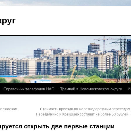
круг
Справочник телефонов НАО
Трамвай в Новомосковском округе
И
осковском
Стоимость проезда по железнодорожным переездам 
Переделкино и Крекшино составит не более 50 рублей
ируется открыть две первые станции