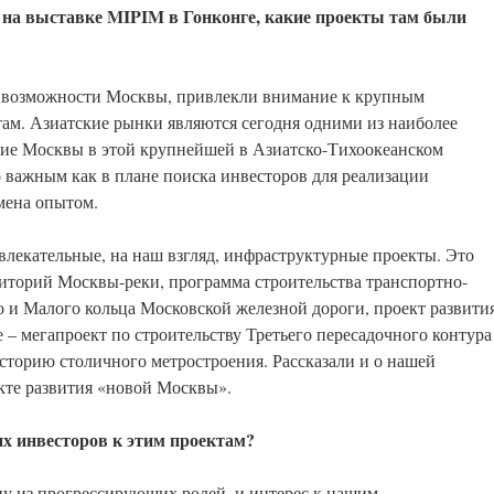
на выставке MIPIM в Гонконге, какие проекты там были
 возможности Москвы, привлекли внимание к крупным
ам. Азиатские рынки являются сегодня одними из наиболее
тие Москвы в этой крупнейшей в Азиатско-Тихоокеанском
 важным как в плане поиска инвесторов для реализации
бмена опытом.
лекательные, на наш взгляд, инфраструктурные проекты. Это
иторий Москвы-реки, программа строительства транспортно-
о и Малого кольца Московской железной дороги, проект развити
 – мегапроект по строительству Третьего пересадочного контура
сторию столичного метростроения. Рассказали и о нашей
кте развития «новой Москвы».
их инвесторов к этим проектам?
ну из прогрессирующих ролей, и интерес к нашим