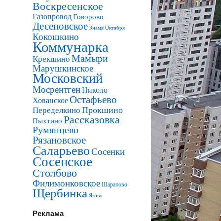
Воскресенское
Газопровод
Говорово
Десеновское
Знамя Октября
Кокошкино
Коммунарка
Мамыри
Крекшино
Марушкинское
Московский
Мосрентген
Николо-
Остафьево
Хованское
Прокшино
Переделкино
Рассказовка
Пыхтино
Румянцево
Рязановское
Саларьево
Сосенки
Сосенское
Столбово
Филимонковское
Шарапово
Щербинка
Язово
Реклама