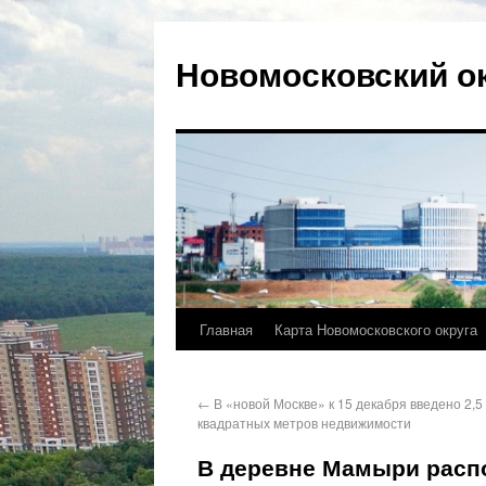
Новомосковский о
Главная
Карта Новомосковского округа
←
В «новой Москве» к 15 декабря введено 2,
квадратных метров недвижимости
В деревне Мамыри расп