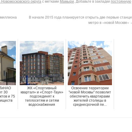
Новомосковского округа
с метками
Мамыри
. Добавьте в закладки
постоянную
5 миллиона
В начале 2015 года планируется открыть две первые станци
метро в «новой Москве»
в ТиНАО
ЖК «Спортивный
Освоение территории
ят 30
квартал» и «Спорт-Таун»
"новой Москвы" позволит
ктов и 75
подсоединят к
обеспечить квартирами
риществ
теплосетям и сетям
жителей столицы в
водоснабжения
среднесрочной пе...