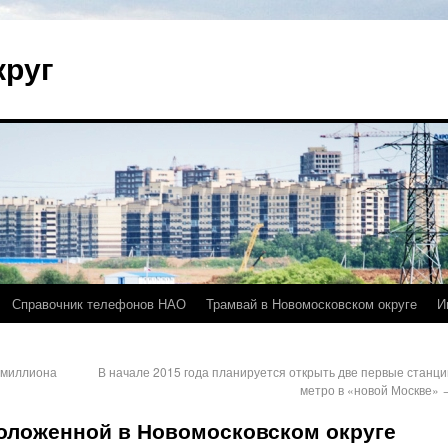
круг
Справочник телефонов НАО
Трамвай в Новомосковском округе
И
5 миллиона
В начале 2015 года планируется открыть две первые станци
метро в «новой Москве»
оложенной в Новомосковском округе