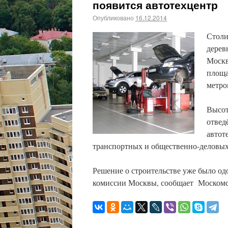
появится автотехцентр
Опубликовано
16.12.2014
Столи
дерев
Москв
площа
метро
Высот
отвед
автот
транспортных и общественно-деловых
Решение о строительстве уже было од
комиссии Москвы, сообщает Москомс