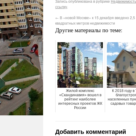
Запись опубликована в рубрике
Недвижимость 
ссылку
.
←
В «новой Москве» к 15 декабря введено 2,
квадратных метров недвижимости
Другие материалы по теме:
Жилой комплекс
К 2018 году 
«Скандинавия» вошел в
благоустро
рейтинг наиболее
населенных пун
интересных проектов ЖК
садовых това
России
Добавить комментарий