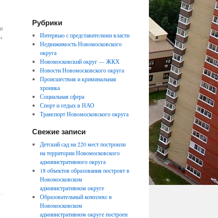
Рубрики
и
Интервью с представителями власти
→
Недвижимость Новомосковского
округа
Новомосковский округ — ЖКХ
Новости Новомосковского округа
Происшествия и криминальная
хроника
Социальная сфера
Спорт и отдых в НАО
Транспорт Новомосковского округа
Свежие записи
Детский сад на 220 мест построили
на территории Новомосковского
административного округа
18 объектов образования построят в
Новомосковском
административном округе
Образовательный комплекс в
Новомосковском
административном округе построен