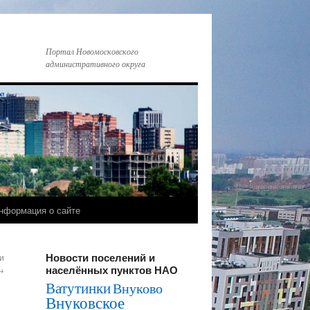
Портал Новомосковского
административного округа
нформация о сайте
Новости поселений и
и
населённых пунктов НАО
→
Ватутинки
Внуково
Внуковское