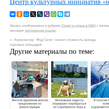
Центр культурных инициатив «
Запись опубликована в рубрике
Спорт и отдых в НАО
с метк
закладки
постоянную ссылку
.
←
Агрокластер «Фуд Сити» снизил стоимость аренды
торговых площадей
Другие материалы по теме:
Жители Щербинки внесли
Московские нудисты
В поселке 
предложения по
планируют перебраться
появ
реконструкции
из Серебряного бора в
оздоровител