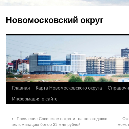
Новомосковский округ
Главная
Карта Новомосковского округа
Справочн
Информация о сайте
←
Поселение Сосенское потратит на новогоднюю
Око
иллюминацию более 23 млн рублей
может