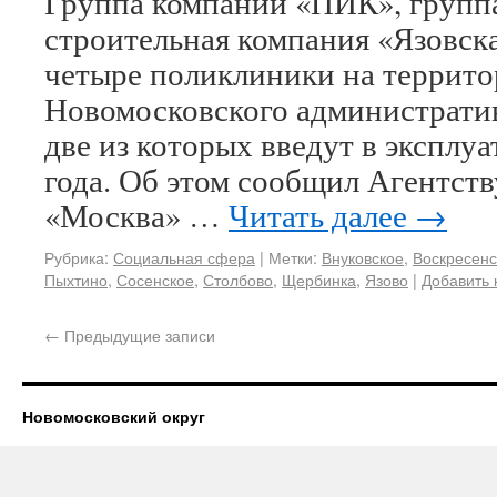
Группа компаний «ПИК», груп
строительная компания «Язовск
четыре поликлиники на террито
Новомосковского администрати
две из которых введут в эксплуа
года. Об этом сообщил Агентств
«Москва» …
Читать далее
→
Рубрика:
Социальная сфера
|
Метки:
Внуковское
,
Воскресенс
Пыхтино
,
Сосенское
,
Столбово
,
Щербинка
,
Язово
|
Добавить
←
Предыдущие записи
Новомосковский округ