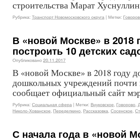
строительства Марат Хуснуллин
Рубрика:
Транспорт Новомосковского округа
|
Метки:
Говоров
В «новой Москве» в 2018
построить 10 детских сад
Опубликовано
20.11.2017
В «новой Москве» в 2018 году 
дошкольных учреждений почти на
сообщает официальный сайт мэ
Рубрика:
Социальная сфера
|
Метки:
Внуковское
,
Говорово
,
Николо-Хованское
,
Переделкино
,
Рассказовка
,
Сосенское
,
Ст
С начала года в «новой М