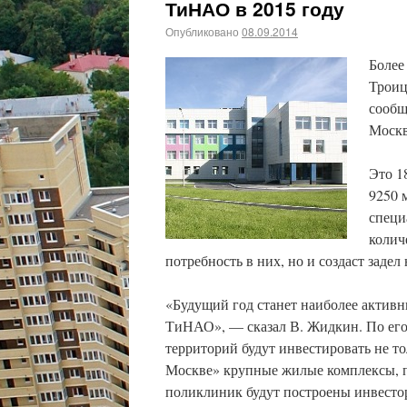
ТиНАО в 2015 году
Опубликовано
08.09.2014
Более
Троиц
сообщ
Моск
Это 1
9250 
специ
колич
потребность в них, но и создаст задел 
«Будущий год станет наиболее активн
ТиНАО», — сказал В. Жидкин. По его
территорий будут инвестировать не т
Москве» крупные жилые комплексы, пр
поликлиник будут построены инвестор