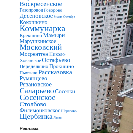
Воскресенское
Газопровод
Говорово
Десеновское
Знамя Октября
Кокошкино
Коммунарка
Мамыри
Крекшино
Марушкинское
Московский
Мосрентген
Николо-
Остафьево
Хованское
Прокшино
Переделкино
Рассказовка
Пыхтино
Румянцево
Рязановское
Саларьево
Сосенки
Сосенское
Столбово
Филимонковское
Шарапово
Щербинка
Язово
Реклама