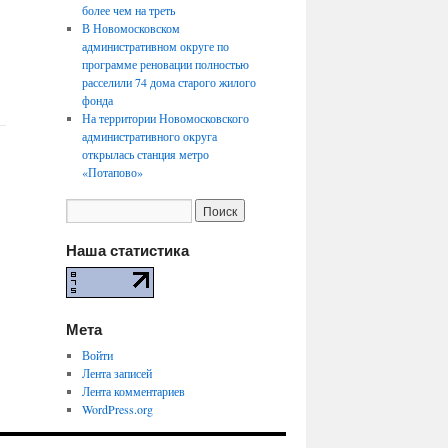
более чем на треть
В Новомосковском
административном округе по
программе реновации полностью
расселили 74 дома старого жилого
фонда
На территории Новомосковского
административного округа
открылась станция метро
«Потапово»
Наша статистика
Мета
Войти
Лента записей
Лента комментариев
WordPress.org