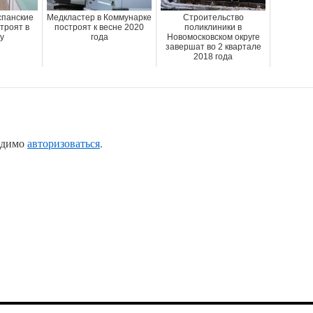
спанские
Медкластер в Коммунарке
Строительство
троят в
построят к весне 2020
поликлиники в
у
года
Новомосковском округе
завершат во 2 квартале
2018 года
одимо
авторизоваться
.