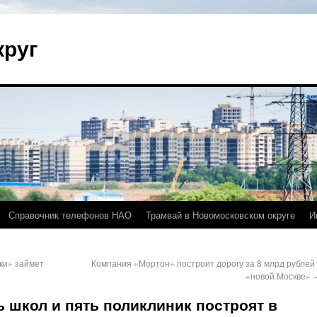
круг
Справочник телефонов НАО
Трамвай в Новомосковском округе
И
ки» займет
Компания «Мортон» построит дорогу за 8 млрд рублей 
«новой Москве»
ь школ и пять поликлиник построят в