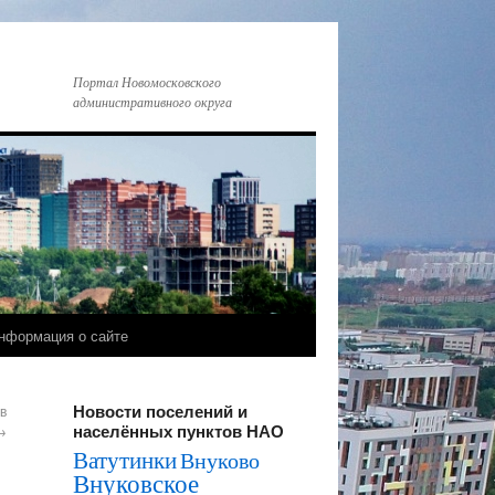
Портал Новомосковского
административного округа
нформация о сайте
Новости поселений и
в
населённых пунктов НАО
→
Ватутинки
Внуково
Внуковское