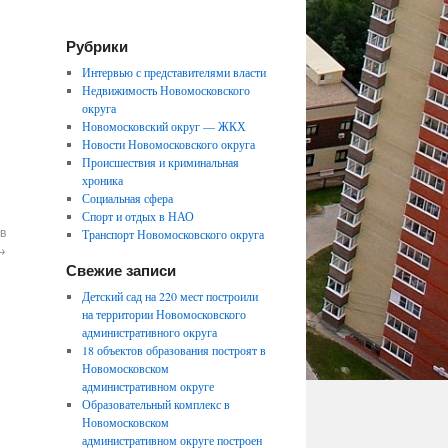
Рубрики
Интервью с представителями власти
Недвижимость Новомосковского
округа
Новомосковский округ — ЖКХ
Новости Новомосковского округа
Происшествия и криминальная
хроника
Социальная сфера
Спорт и отдых в НАО
в
Транспорт Новомосковского округа
→
Свежие записи
Детский сад на 220 мест построили
на территории Новомосковского
административного округа
18 объектов образования построят в
Новомосковском
административном округе
Образовательный комплекс в
Новомосковском
административном округе построен