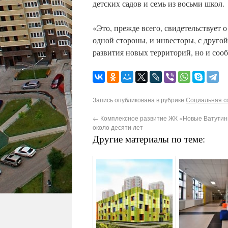
детских садов и семь из восьми школ.
«Это, прежде всего, свидетельствует 
одной стороны, и инвесторы, с друго
развития новых территорий, но и соо
Запись опубликована в рубрике
Социальная 
←
Комплексное развитие ЖК «Новые Ватутин
около десяти лет
Другие материалы по теме: