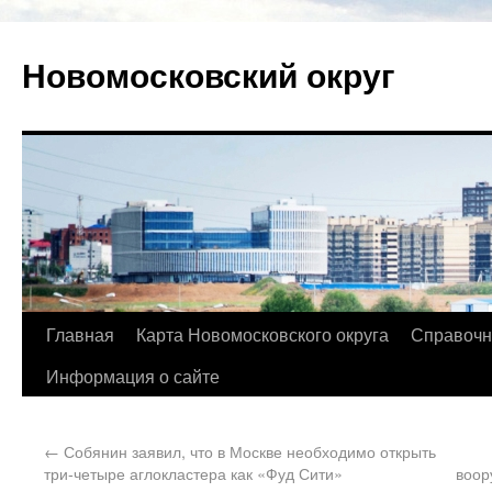
Новомосковский округ
Главная
Карта Новомосковского округа
Справочн
Информация о сайте
←
Собянин заявил, что в Москве необходимо открыть
три-четыре аглокластера как «Фуд Сити»
воор