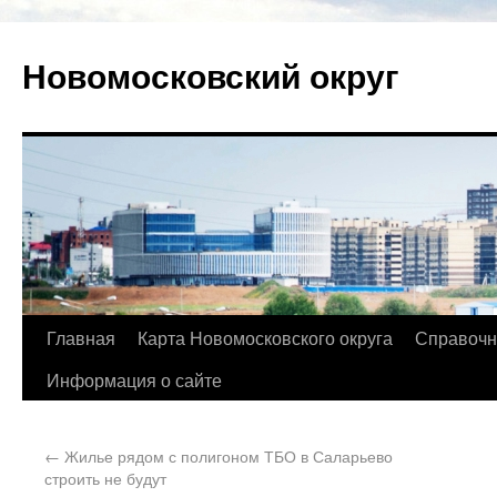
Новомосковский округ
Главная
Карта Новомосковского округа
Справочн
Информация о сайте
←
Жилье рядом с полигоном ТБО в Саларьево
строить не будут