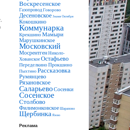
Воскресенское
Газопровод
Говорово
Десеновское
Знамя Октября
,
Кокошкино
Коммунарка
а
Мамыри
Крекшино
Марушкинское
Московский
Мосрентген
Николо-
Остафьево
Хованское
Прокшино
Переделкино
Рассказовка
Пыхтино
Румянцево
Рязановское
Саларьево
Сосенки
Сосенское
Столбово
Филимонковское
Шарапово
Щербинка
Язово
Реклама