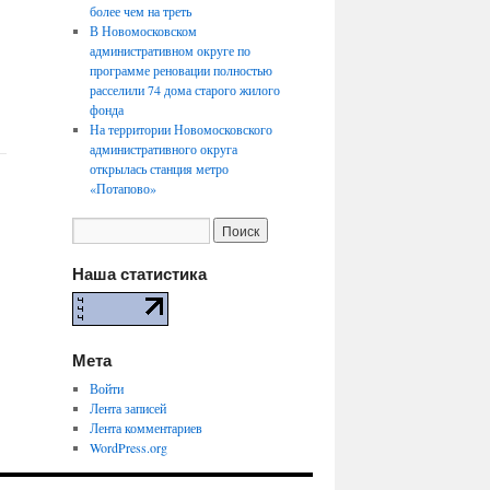
более чем на треть
В Новомосковском
административном округе по
программе реновации полностью
расселили 74 дома старого жилого
фонда
На территории Новомосковского
административного округа
открылась станция метро
«Потапово»
Наша статистика
Мета
Войти
Лента записей
Лента комментариев
WordPress.org