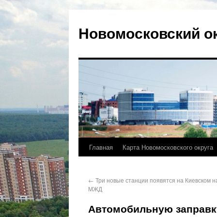
Новомосковский о
Главная
Карта Новомосковского округа
←
Три новые станции появятся на Киевском 
МЖД
Автомобильную заправк