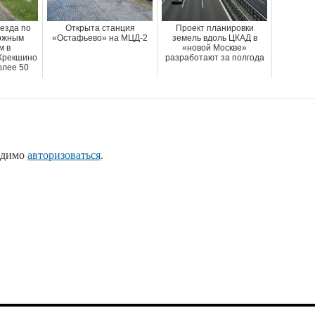
езда по
Открыта станция
Проект планировки
ожным
«Остафьево» на МЦД-2
земель вдоль ЦКАД в
м в
«новой Москве»
Крекшино
разработают за полгода
олее 50
одимо
авторизоваться
.