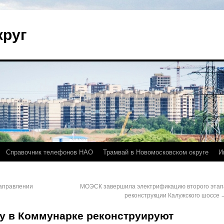
круг
Справочник телефонов НАО
Трамвай в Новомосковском округе
И
направлении
МОЭСК завершила электрификацию второго этап
реконструкции Калужского шоссе
у в Коммунарке реконструируют