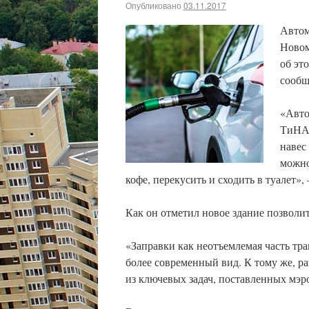
Опубликовано
03.11.2017
Автом
Новом
об эт
сообщ
«Авто
ТиНАО
навес
можно
кофе, перекусить и сходить в туалет»,
Как он отметил новое здание позволи
«Заправки как неотъемлемая часть тр
более современный вид. К тому же, р
из ключевых задач, поставленных мэ