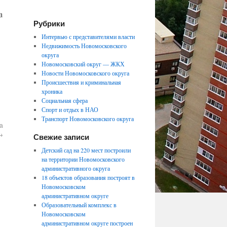
а
Рубрики
Интервью с представителями власти
Недвижимость Новомосковского
округа
Новомосковский округ — ЖКХ
Новости Новомосковского округа
Происшествия и криминальная
хроника
Социальная сфера
Спорт и отдых в НАО
Транспорт Новомосковского округа
а
→
Свежие записи
Детский сад на 220 мест построили
на территории Новомосковского
административного округа
18 объектов образования построят в
Новомосковском
административном округе
Образовательный комплекс в
Новомосковском
административном округе построен