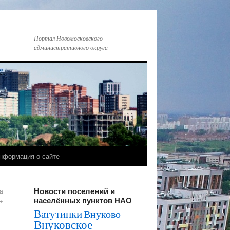
Портал Новомосковского
административного округа
нформация о сайте
Новости поселений и
а
населённых пунктов НАО
→
Ватутинки
Внуково
Внуковское