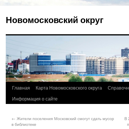
Новомосковский округ
Главная
Карта Новомосковского округа
Справочн
Информация о сайте
←
Жители поселения Московский смогут сдать мусор
В 
в библиотеке