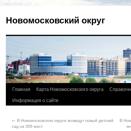
Новомосковский округ
Главная
Карта Новомосковского округа
Справочн
Информация о сайте
←
В Новомосковском округе возведут новый детский
В Нов
сад на 305 мест
мн