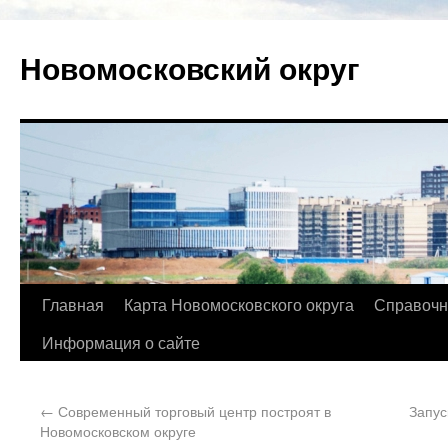
Новомосковский округ
Главная
Карта Новомосковского округа
Справочн
Информация о сайте
←
Современный торговый центр построят в
Запус
Новомосковском округе