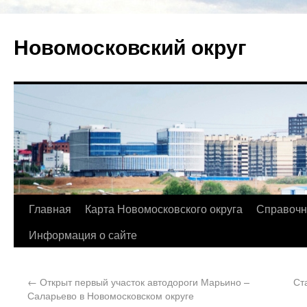
Новомосковский округ
Главная
Карта Новомосковского округа
Справочн
Информация о сайте
←
Открыт первый участок автодороги Марьино –
Ст
Саларьево в Новомосковском округе