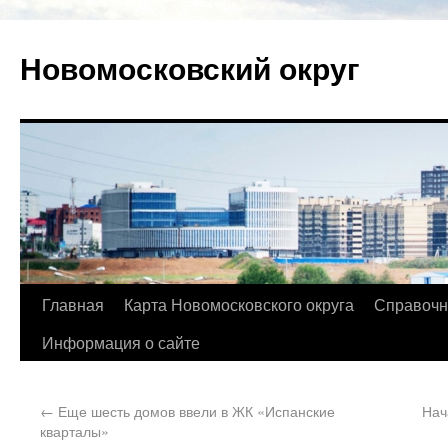
Новомосковский округ
Главная
Карта Новомосковского округа
Справочн
Информация о сайте
←
Еще шесть домов ввели в ЖК «Испанские
Нач
кварталы»