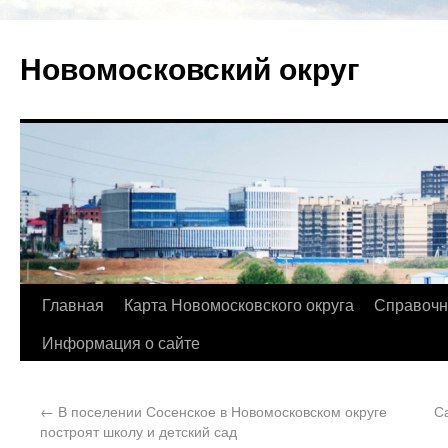
Новомосковский округ
Главная
Карта Новомосковского округа
Справочн
Информация о сайте
←
В поселении Сосенское в Новомосковском округе
С
построят школу и детский сад