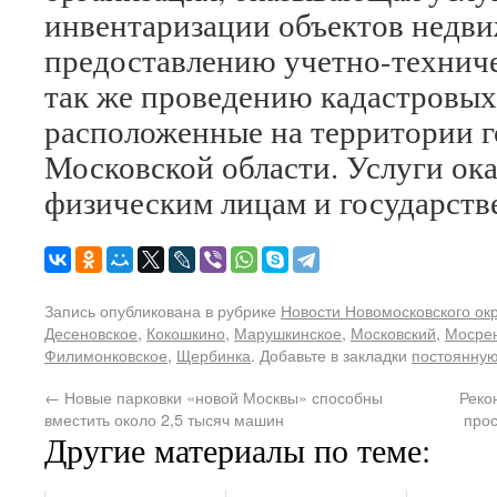
инвентаризации объектов недв
предоставлению учетно-техниче
так же проведению кадастровых 
расположенные на территории 
Московской области. Услуги ок
физическим лицам и государств
Запись опубликована в рубрике
Новости Новомосковского ок
Десеновское
,
Кокошкино
,
Марушкинское
,
Московский
,
Мосрен
Филимонковское
,
Щербинка
. Добавьте в закладки
постоянную
←
Новые парковки «новой Москвы» способны
Реко
вместить около 2,5 тысяч машин
прос
Другие материалы по теме: