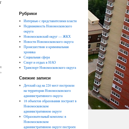
т
Рубрики
Интервью с представителями власти
Недвижимость Новомосковского
округа
Новомосковский округ — ЖКХ
Новости Новомосковского округа
Происшествия и криминальная
хроника
Социальная сфера
Спорт и отдых в НАО
я
Транспорт Новомосковского округа
→
Свежие записи
Детский сад на 220 мест построили
на территории Новомосковского
административного округа
18 объектов образования построят в
Новомосковском
административном округе
Образовательный комплекс в
Новомосковском
административном округе построен