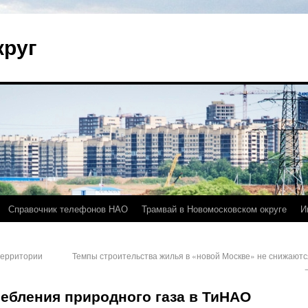
круг
Справочник телефонов НАО
Трамвай в Новомосковском округе
И
территории
Темпы строительства жилья в «новой Москве» не снижаютс
ребления природного газа в ТиНАО