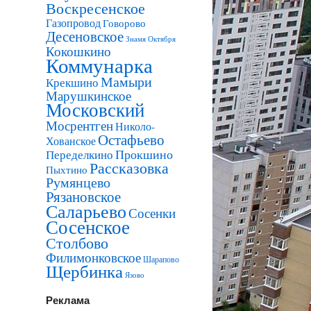
Воскресенское
Газопровод
Говорово
Десеновское
Знамя Октября
Кокошкино
Коммунарка
Мамыри
Крекшино
Марушкинское
Московский
Мосрентген
Николо-
Остафьево
Хованское
Прокшино
Переделкино
Рассказовка
Пыхтино
Румянцево
Рязановское
Саларьево
Сосенки
Сосенское
Столбово
Филимонковское
Шарапово
Щербинка
Язово
Реклама