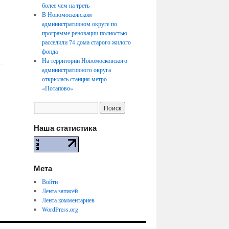
более чем на треть
В Новомосковском
административном округе по
программе реновации полностью
расселили 74 дома старого жилого
фонда
На территории Новомосковского
административного округа
открылась станция метро
«Потапово»
Наша статистика
Мета
Войти
Лента записей
Лента комментариев
WordPress.org