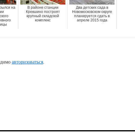
крылся на
В районе станции
Два детских сада в
ии
Крекшино построят
Новомосковском округе
ского
крупный складской
планируется сдать в
ивного
комплекс
апреле 2015 года
лицы
одимо
авторизоваться
.