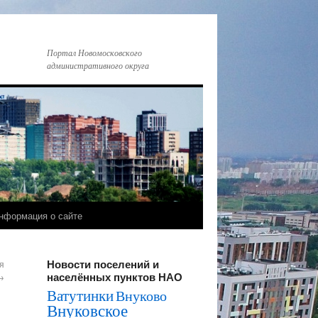
Портал Новомосковского
административного округа
нформация о сайте
Новости поселений и
я
населённых пунктов НАО
→
Ватутинки
Внуково
Внуковское