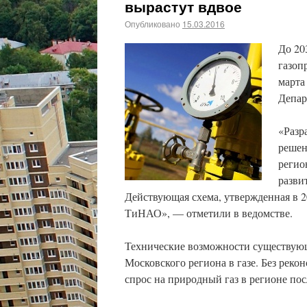
вырастут вдвое
Опубликовано
15.03.2016
До 20
газоп
марта
Депар
«Разр
решен
регио
разви
Действующая схема, утвержденная в 2
ТиНАО», — отметили в ведомстве.
Технические возможности существующ
Московского региона в газе. Без рек
спрос на природный газ в регионе пос