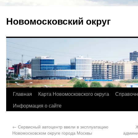
Новомосковский округ
Главная
Карта Новомосковского округа
Справочн
Информация о сайте
←
Сервисный автоцентр ввели в эксплуатацию
Ж
Новомосковском округе города Москвы
админи