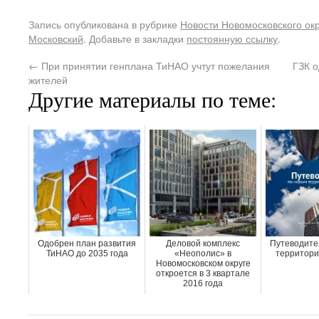
Запись опубликована в рубрике
Новости Новомосковского ок
Московский
. Добавьте в закладки
постоянную ссылку
.
←
При принятии генплана ТиНАО учтут пожелания
ГЗК о
жителей
Другие материалы по теме:
Одобрен план развития
Деловой комплекс
Путеводите
ТиНАО до 2035 года
«Неополис» в
территори
Новомосковском округе
откроется в 3 квартале
2016 года