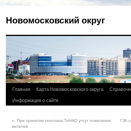
Новомосковский округ
Главная
Карта Новомосковского округа
Справочн
Информация о сайте
←
При принятии генплана ТиНАО учтут пожелания
ГЗК о
жителей