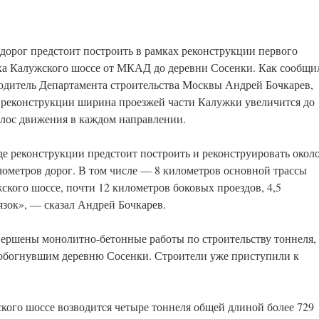
 дорог предстоит построить в рамках реконструкции первого
ка Калужского шоссе от МКАД до деревни Сосенки. Как сообщи
одитель Департамента строительства Москвы Андрей Бочкарев,
 реконструкции ширина проезжей части Калужки увеличится до
олос движения в каждом направлении.
де реконструкции предстоит построить и реконструировать окол
лометров дорог. В том числе — 8 километров основной трассы
ского шоссе, почти 12 километров боковых проездов, 4,5
язок», — сказал Андрей Бочкарев.
вершены монолитно-бетонные работы по строительству тоннеля,
 обогнувшим деревню Сосенки. Строители уже приступили к
кого шоссе возводится четыре тоннеля общей длиной более 729