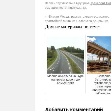
Запись опубликована в рубрике
Транспорт Нов
закладки
постоянную ссылку
.
←
Власти Москвы рассматривают возможност
трамвайной линии от Саларьево до Троицка
Другие материалы по теме:
Москва объявила конкурс
Заверше
на проект дороги до
бетониров
Коммунарки
путепровод
транспорт
обслуживани
«Саларье
Добавить комментарий