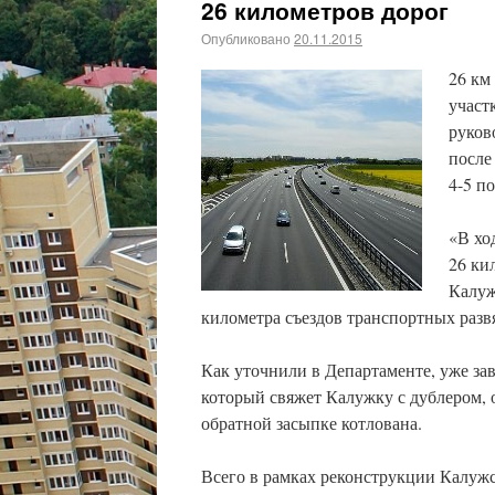
26 километров дорог
Опубликовано
20.11.2015
26 км
участ
руков
после
4-5 п
«В хо
26 ки
Калуж
километра съездов транспортных разв
Как уточнили в Департаменте, уже за
который свяжет Калужку с дублером,
обратной засыпке котлована.
Всего в рамках реконструкции Калужс