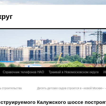
круг
Справочник телефонов НАО
Трамвай в Новомосковском округе
И
ь строительства
Десять детских садов строится в «новой Москве»
нструируемого Калужского шоссе построя