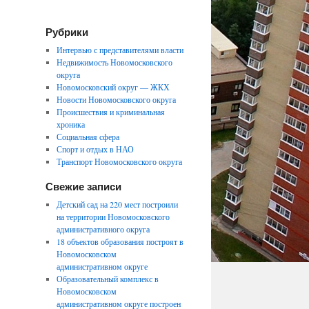
Рубрики
Интервью с представителями власти
Недвижимость Новомосковского
округа
Новомосковский округ — ЖКХ
Новости Новомосковского округа
Происшествия и криминальная
хроника
Социальная сфера
Спорт и отдых в НАО
Транспорт Новомосковского округа
Свежие записи
Детский сад на 220 мест построили
на территории Новомосковского
административного округа
18 объектов образования построят в
Новомосковском
административном округе
Образовательный комплекс в
Новомосковском
административном округе построен