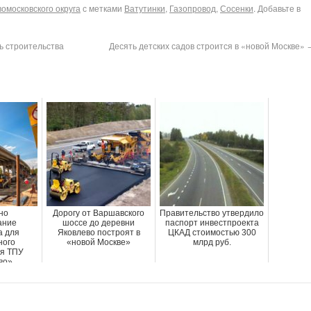
омосковского округа
с метками
Ватутинки
,
Газопровод
,
Сосенки
. Добавьте в
ь строительства
Десять детских садов строится в «новой Москве»
но
Дорогу от Варшавского
Правительство утвердило
ание
шоссе до деревни
паспорт инвестпроекта
а для
Яковлево построят в
ЦКАД стоимостью 300
ного
«новой Москве»
млрд руб.
я ТПУ
во»