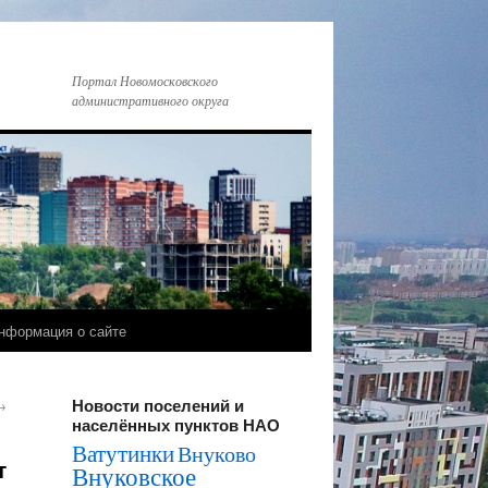
Портал Новомосковского
административного округа
нформация о сайте
Новости поселений и
→
населённых пунктов НАО
Ватутинки
Внуково
т
Внуковское