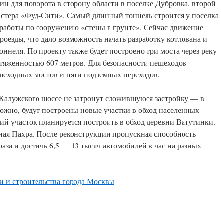
ин для поворота в сторону области в поселке Дубровка, второй
астера «Фуд-Сити». Самый длинный тоннель строится у поселка
 работы по сооружению «стены в грунте». Сейчас движение
оезды, что дало возможность начать разработку котлована и
ннеля. По проекту также будет построено три моста через реку
тяженностью 607 метров. Для безопасности пешеходов
шеходных мостов и пяти подземных переходов.
Калужского шоссе не затронут сложившуюся застройку — в
можно, будут построены новые участки в обход населенных
й участок планируется построить в обход деревни Ватутинки.
ная Пахра. После реконструкции пропускная способность
раза и достичь 6,5 — 13 тысяч автомобилей в час на разных
и и строительства города Москвы