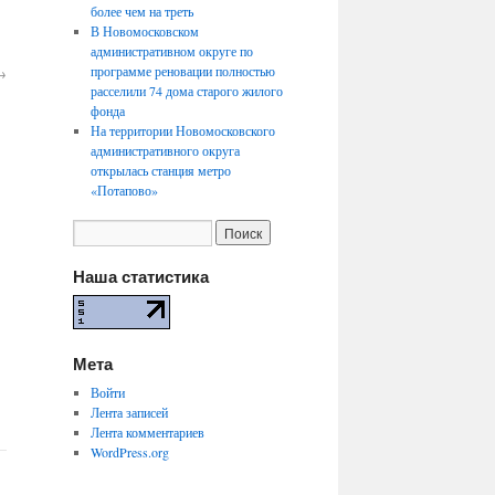
более чем на треть
В Новомосковском
административном округе по
программе реновации полностью
→
расселили 74 дома старого жилого
фонда
На территории Новомосковского
административного округа
открылась станция метро
«Потапово»
Наша статистика
Мета
Войти
Лента записей
Лента комментариев
WordPress.org