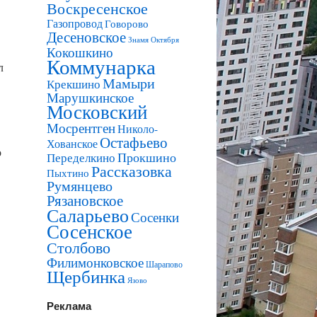
Воскресенское
Газопровод
Говорово
Десеновское
Знамя Октября
Кокошкино
Коммунарка
л
Мамыри
Крекшино
Марушкинское
Московский
Мосрентген
Николо-
Остафьево
Хованское
о
Прокшино
Переделкино
Рассказовка
Пыхтино
Румянцево
Рязановское
Саларьево
Сосенки
Сосенское
Столбово
Филимонковское
Шарапово
Щербинка
Язово
Реклама