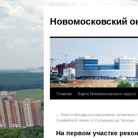
Новомосковский о
Главная
Карта Новомосковского округа
←
Власти Москвы рассматривают возможност
трамвайной линии от Саларьево до Троицка
На первом участке реко