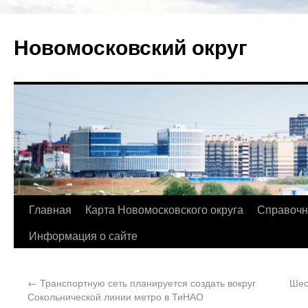
Новомосковский округ
Главная
Карта Новомосковского округа
Справочн
Информация о сайте
←
Транспортную сеть планируется создать вокруг
Шес
Сокольнической линии метро в ТиНАО