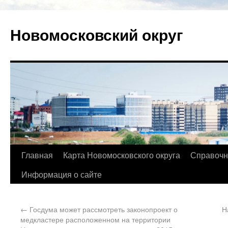
Новомосковский округ
Главная
Карта Новомосковского округа
Справочн
Информация о сайте
←
Госдума может рассмотреть законопроект о
Н
медкластере расположенном на территории