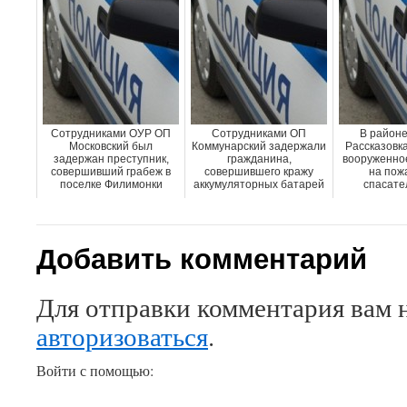
Сотрудниками ОУР ОП
Сотрудниками ОП
В районе
Московский был
Коммунарский задержали
Рассказовк
задержан преступник,
гражданина,
вооруженно
совершивший грабеж в
совершившего кражу
на пож
поселке Филимонки
аккумуляторных батарей
спасате
Добавить комментарий
Для отправки комментария вам 
авторизоваться
.
Войти с помощью: