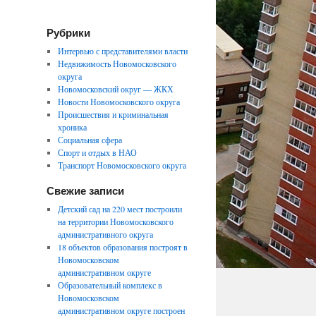
Рубрики
Интервью с представителями власти
Недвижимость Новомосковского
округа
Новомосковский округ — ЖКХ
Новости Новомосковского округа
Происшествия и криминальная
хроника
Социальная сфера
Спорт и отдых в НАО
Транспорт Новомосковского округа
Свежие записи
Детский сад на 220 мест построили
на территории Новомосковского
административного округа
18 объектов образования построят в
Новомосковском
административном округе
Образовательный комплекс в
Новомосковском
административном округе построен