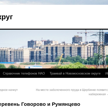
круг
Справочник телефонов НАО
Трамвай в Новомосковском округе
И
идное начнут
На месте заболоченного пруда в Щербинке появитс
набережная
еревень Говорово и Румянцево