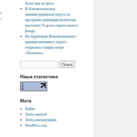
более чем на треть
В Новомосковском
я
административном округе по
→
программе реновации полностью
расселили 74 дома старого жилого
фонда
На территории Новомосковского
административного округа
открылась станция метро
«Потапово»
Наша статистика
Мета
Войти
Лента записей
Лента комментариев
WordPress.org