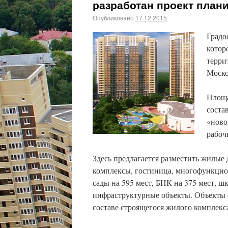
разработан проект план
Опубликовано
17.12.2015
Градо
котор
терри
Моско
Площа
соста
«ново
рабоч
Здесь предлагается разместить жилые
комплексы, гостиница, многофункцио
сады на 595 мест, БНК на 375 мест, ш
инфраструктурные объекты. Объекты
составе строящегося жилого комплекс