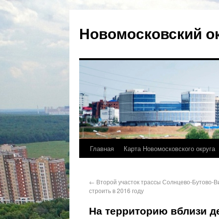
Новомосковский о
Главная
Карта Новомосковского округа
←
Второй участок трассы Солнцево-Бутово-В
строить в 2016 году
На территорию вблизи д