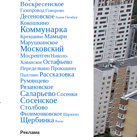
Воскресенское
Газопровод
Говорово
Десеновское
Знамя Октября
Кокошкино
Коммунарка
Мамыри
Крекшино
Марушкинское
Московский
Мосрентген
Николо-
Остафьево
Хованское
Прокшино
Переделкино
Рассказовка
Пыхтино
Румянцево
Рязановское
Саларьево
Сосенки
Сосенское
е
Столбово
Филимонковское
Шарапово
Щербинка
Язово
Реклама