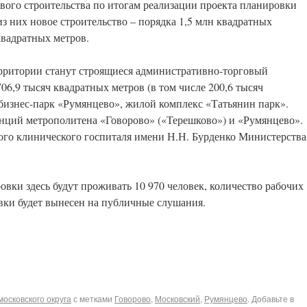
вого строительства по итогам реализации проекта планировки
из них новое строительство – порядка 1,5 млн квадратных
 квадратных метров.
ритории станут строящиеся административно-торговый
6,9 тысяч квадратных метров (в том числе 200,6 тысяч
 бизнес-парк «Румянцево», жилой комплекс «Татьянин парк».
танций метрополитена «Говорово» («Терешково») и «Румянцево».
ого клинического госпиталя имени Н.Н. Бурденко Министерства
вки здесь будут проживать 10 970 человек, количество рабочих
овки будет вынесен на публичные слушания.
осковского округа
с метками
Говорово
,
Московский
,
Румянцево
. Добавьте в