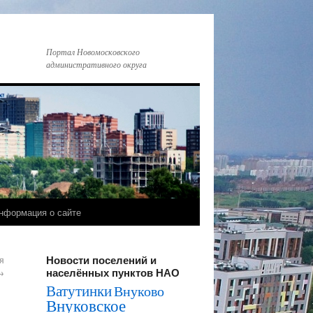
Портал Новомосковского
административного округа
нформация о сайте
Новости поселений и
я
населённых пунктов НАО
→
Ватутинки
Внуково
Внуковское