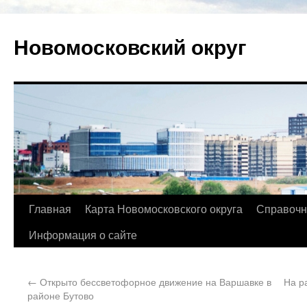
Новомосковский округ
Главная
Карта Новомосковского округа
Справочн
Информация о сайте
←
Открыто бессветофорное движение на Варшавке в
На р
районе Бутово