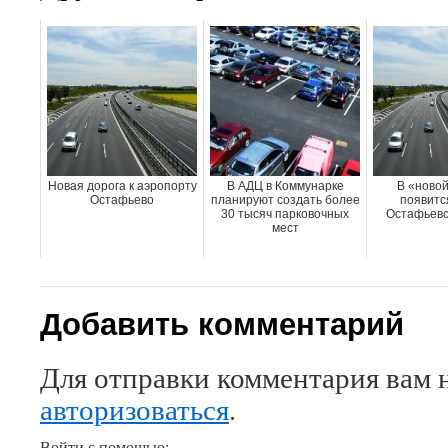
Новая дорога к аэропорту
В АДЦ в Коммунарке
В «новой
Остафьево
планируют создать более
появитс
30 тысяч парковочных
Остафьевс
мест
Добавить комментарий
Для отправки комментария вам 
авторизоваться
.
Войти с помощью: