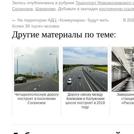
Запись опубликована в рубрике
Транспорт Новомосковского 
Сосенское
,
Шарапово
. Добавьте в закладки
постоянную ссыл
←
На территории АДЦ «Коммунарка» будут жить
В 20
более 36 тысяч человек
Другие материалы по теме:
Четырехполосную дорогу
Дорогу-связку между
Завершен
построят в поселении
Киевским и Калужским
станци
Сосенское
шоссе построят в 2018
«Расск
году