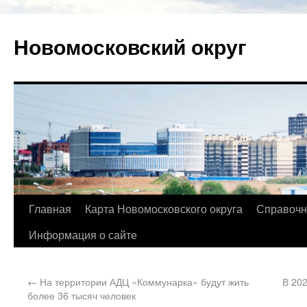
Новомосковский округ
Главная
Карта Новомосковского округа
Справочн
Информация о сайте
←
На территории АДЦ «Коммунарка» будут жить
В 20
более 36 тысяч человек