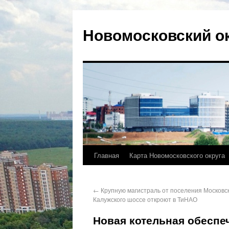
Новомосковский о
Главная
Карта Новомосковского округа
←
Крупную магистраль от поселения Московс
Калужского шоссе откроют в ТиНАО
Новая котельная обеспе