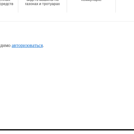
средств
газонах и тротуарах
одимо
авторизоваться
.