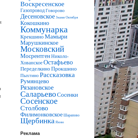
Воскресенское
Газопровод
Говорово
Десеновское
Знамя Октября
и
Кокошкино
Коммунарка
Мамыри
Крекшино
Марушкинское
Московский
Мосрентген
Николо-
Остафьево
Хованское
Прокшино
Переделкино
Рассказовка
Пыхтино
Румянцево
Рязановское
ю
Саларьево
Сосенки
я
Сосенское
Столбово
Филимонковское
Шарапово
Щербинка
Язово
Реклама