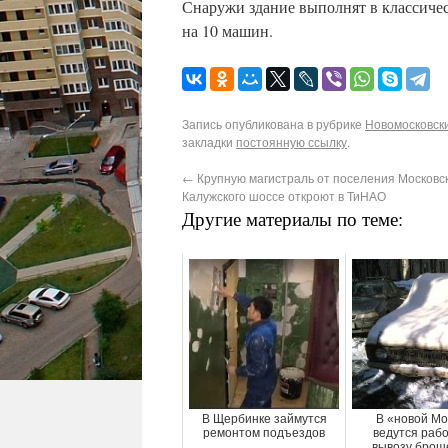
Снаружи здание выполнят в классичес
на 10 машин.
Запись опубликована в рубрике
Новомосковски
закладки
постоянную ссылку
.
←
Крупную магистраль от поселения Московс
Калужского шоссе откроют в ТиНАО
Другие материалы по теме:
В Щербинке займутся
В «новой Мо
ремонтом подъездов
ведутся раб
вывозу брош