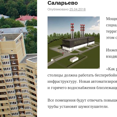
Саларьево
Опубликовано
25.04.2018
Мощну
социа
терри
этом 
Инжен
входя
«Как 
столицы должна работать бесперебой
инфраструктуру. Новая автоматизиров
и горячего водоснабжения близлежаще
Все помещения будут отвечать повыш
трубы установят шумоглушители.