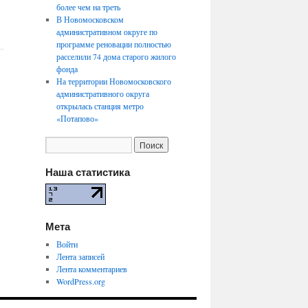
более чем на треть
В Новомосковском
административном округе по
программе реновации полностью
расселили 74 дома старого жилого
фонда
На территории Новомосковского
административного округа
открылась станция метро
«Потапово»
Наша статистика
Мета
Войти
Лента записей
Лента комментариев
WordPress.org