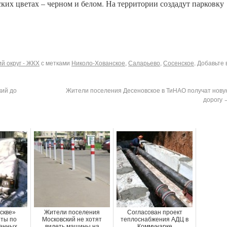
ких цветах – черном и белом. На территории создадут парковку
й округ - ЖКХ
с метками
Николо-Хованское
,
Саларьево
,
Сосенское
. Добавьте 
кий до
Жители поселения Десеновское в ТиНАО получат нову
дорогу
скве»
Жители поселения
Согласован проект
оты по
Московский не хотят
теплоснабжения АДЦ в
енных
видеть машины на
Коммунарке