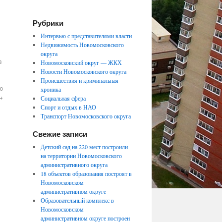
Рубрики
Интервью с представителями власти
Недвижимость Новомосковского
округа
в
Новомосковский округ — ЖКХ
Новости Новомосковского округа
Происшествия и криминальная
ю
хроника
→
Социальная сфера
Спорт и отдых в НАО
Транспорт Новомосковского округа
Свежие записи
Детский сад на 220 мест построили
на территории Новомосковского
административного округа
18 объектов образования построят в
Новомосковском
административном округе
Образовательный комплекс в
Новомосковском
административном округе построен