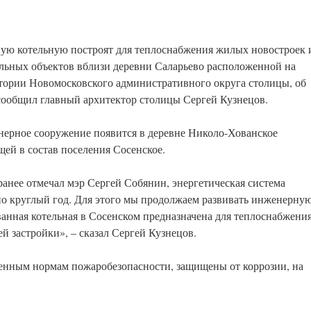
ю котельную построят для теплоснабжения жилых новостроек 
льных объектов вблизи деревни Саларьево расположенной на
тории Новомосковского административного округа столицы, об
сообщил главный архитектор столицы Сергей Кузнецов.
ерное сооружение появится в деревне Николо-Хованское
щей в состав поселения Сосенское.
ранее отмечал мэр Сергей Собянин, энергетическая система
но круглый год. Для этого мы продолжаем развивать инженерну
анная котельная в Сосенском предназначена для теплоснабжени
й застройки», – сказал Сергей Кузнецов.
енным нормам пожаробезопасности, защищены от коррозии, на