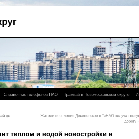
круг
Справочник телефонов НАО
Трамвай в Новомосковском округе
И
кий до
Жители поселения Десеновское в ТиНАО получат нову
дорогу
чит теплом и водой новостройки в