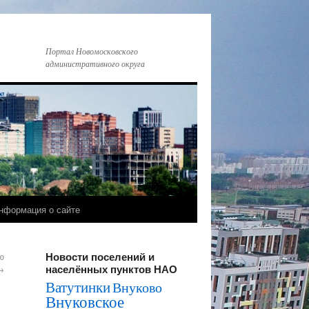
Портал Новомосковского
административного округа
нформация о сайте
Новости поселений и
ю
населённых пунктов НАО
→
Ватутинки
Внуково
Внуковское