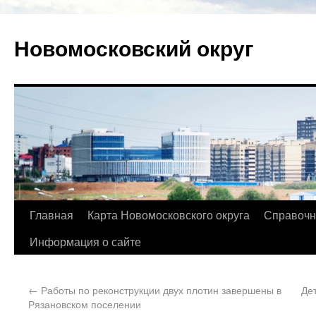
Новомосковский округ
Главная
Карта Новомосковского округа
Справочн
Информация о сайте
←
Работы по реконструкции двух плотин завершены в
Де
Рязановском поселении