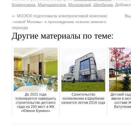
Коммунарка
,
Марушкинское
,
Московский
,
Щербинка
. Добавь
←
МОЭСК подготовила электросетевой комплекс
Вы
«новой Москвы» к прохождению осенне-зимнего
периода
Другие материалы по теме:
До 2021 года
Сроительство
Детский сад
планируется завершить
поликлиники в Щербинке
ввели в экс
строительство детского
начнется летом 2016 года
составе 
сада на 200 мест в ЖК
Ватутинки
«Южное Бунино»