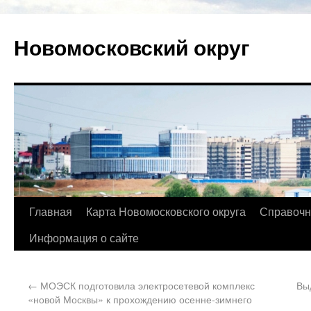
Новомосковский округ
Главная
Карта Новомосковского округа
Справочн
Информация о сайте
←
МОЭСК подготовила электросетевой комплекс
Вы
«новой Москвы» к прохождению осенне-зимнего