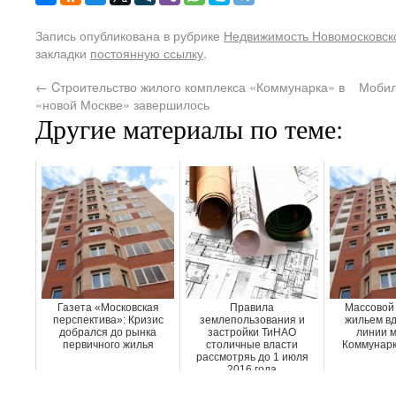
Запись опубликована в рубрике
Недвижимость Новомосковско
закладки
постоянную ссылку
.
←
Cтроительство жилого комплекса «Коммунарка» в
Мобил
«новой Москве» завершилось
Другие материалы по теме:
Газета «Московская
Правила
Массовой 
перспектива»: Кризис
землепользования и
жильем вд
добрался до рынка
застройки ТиНАО
линии м
первичного жилья
столичные власти
Коммунарк
рассмотряь до 1 июля
2016 года