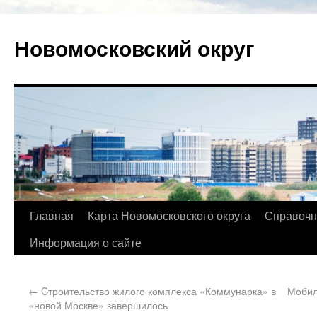
Новомосковский округ
Главная
Карта Новомосковского округа
Справочн
Информация о сайте
←
Cтроительство жилого комплекса «Коммунарка» в
Мобил
«новой Москве» завершилось