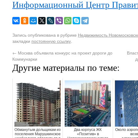
Информационный Центр Правит
Запись опубликована в рубрике
Недвижимость Новомосковско
закладки
постоянную ссылку
.
←
Москва объявила конкурс на проект дороги до
Влас
Коммунарки
д
Другие материалы по теме:
Обманутым дольщикам из
Два корпуса ЖК
Около аэроп
поселения Марушкинское
«Позитив» в
возв