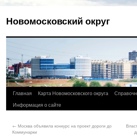
Новомосковский округ
Главная
Карта Новомосковского округа
Справочн
Информация о сайте
←
Москва объявила конкурс на проект дороги до
Влас
Коммунарки
д