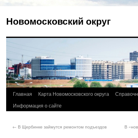
Новомосковский округ
Главная
Карта Новомосковского округа
Справочн
Информация о сайте
←
В Щербинке займутся ремонтом подъездов
В «нов