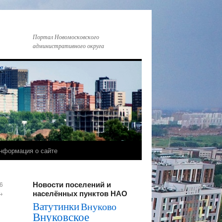
Портал Новомосковского
административного округа
нформация о сайте
Новости поселений и
6
населённых пунктов НАО
→
Ватутинки
Внуково
Внуковское