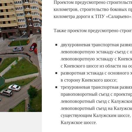
Проектом предусмотрено строительств
километров, строительство боковых пр
километра дороги к ТПУ «Саларьево»
Также проектом предусмотрено строит
двухуровневая транспортная разв
левоповоротную эстакаду-съезд с о
левоповоротную эстакаду с Киевск
с Киевского шоссе из области на о
разворотная эстакада с основного
в сторону Киевского шоссе;
трехуровневая транспортная разв
правоповоротный съезд с проектир
левоповоротный съезд с Калужског
левоповоротный съезд на Калужско
существующим Калужским шоссе, п
Калужское шоссе.