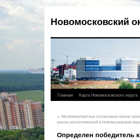
Новомосковский о
Главная
Карта Новомосковского округа
←
Москомэкспертиза согласовала проект рек
школы расположенной в Новомосковском окру
Определен победитель к