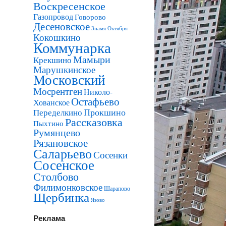
Воскресенское
Газопровод
Говорово
Десеновское
Знамя Октября
Кокошкино
Коммунарка
Мамыри
Крекшино
Марушкинское
Московский
Мосрентген
Николо-
Остафьево
Хованское
Прокшино
Переделкино
Рассказовка
Пыхтино
Румянцево
Рязановское
Саларьево
Сосенки
Сосенское
Столбово
Филимонковское
Шарапово
Щербинка
Язово
Реклама