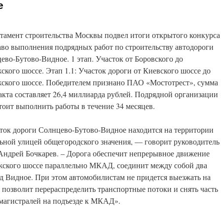
е
тамент строительства Москвы подвел итоги открытого конкурса
аво выполнения подрядных работ по строительству автодороги
ево-Бутово-Видное. 1 этап. Участок от Боровского до
ского шоссе. Этап 1.1: Участок дороги от Киевского шоссе до
ского шоссе. Победителем признано ПАО «Мостотрест», сумма
акта составляет 26,4 миллиарда рублей. Подрядной организации
тоит выполнить работы в течение 34 месяцев.
ток дороги Солнцево-Бутово-Видное находится на территории
ьной улицей общегородского значения, — говорит руководитель
Андрей Бочкарев. – Дорога обеспечит непрерывное движение
ужского шоссе параллельно МКАД, соединит между собой два
д Видное. При этом автомобилистам не придется выезжать на
позволит перераспределить транспортные потоки и снять часть
 магистралей на подъезде к МКАД».