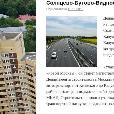
Солнцево-Бутово-Видно
Опубликовано
15.10.2015
Депар
на пр
Солнц
Калуж
Калуж
контр
предс
«Учас
«новой Москвы», он станет магистрал
Департамента строительства Москвы 
автотранспорта от Киевского до Кал
района столицы и подмосковный горо
МКАД. Строительство нового участка 
транспортной нагрузки с радиальных