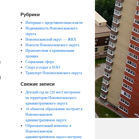
Рубрики
Интервью с представителями власти
Недвижимость Новомосковского
округа
Новомосковский округ — ЖКХ
Новости Новомосковского округа
Происшествия и криминальная
хроника
у
Социальная сфера
Спорт и отдых в НАО
Транспорт Новомосковского округа
д
Свежие записи
Детский сад на 220 мест построили
на территории Новомосковского
административного округа
18 объектов образования построят в
Новомосковском
административном округе
Образовательный комплекс в
Новомосковском
административном округе построен