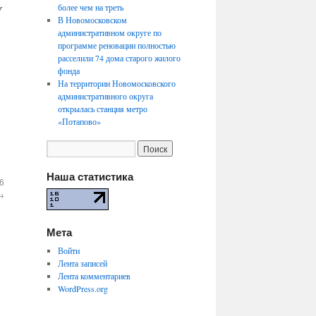
более чем на треть
У
В Новомосковском
административном округе по
программе реновации полностью
расселили 74 дома старого жилого
фонда
На территории Новомосковского
административного округа
открылась станция метро
«Потапово»
Наша статистика
6
→
Мета
Войти
Лента записей
Лента комментариев
WordPress.org