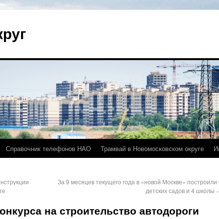
круг
Справочник телефонов НАО
Трамвай в Новомосковском округе
И
онструкции
За 9 месяцев текущего года в «новой Москве» построили 
ге
детских садов и 4 школы
онкурса на строительство автодороги