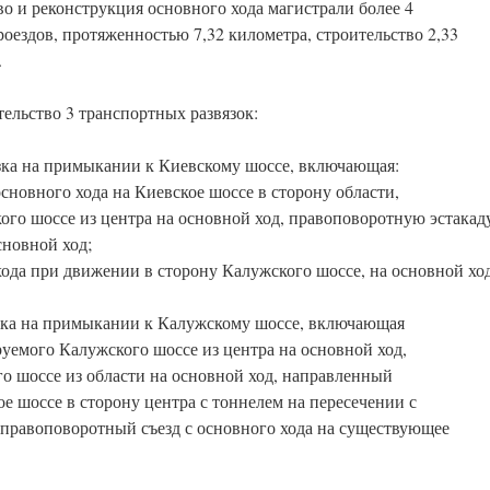
о и реконструкция основного хода магистрали более 4
оездов, протяженностью 7,32 километра, строительство 2,33
.
ельство 3 транспортных развязок:
язка на примыкании к Киевскому шоссе, включающая:
сновного хода на Киевское шоссе в сторону области,
ого шоссе из центра на основной ход, правоповоротную эстакад
сновной ход;
 хода при движении в сторону Калужского шоссе, на основной хо
язка на примыкании к Калужскому шоссе, включающая
уемого Калужского шоссе из центра на основной ход,
о шоссе из области на основной ход, направленный
е шоссе в сторону центра с тоннелем на пересечении с
равоповоротный съезд с основного хода на существующее