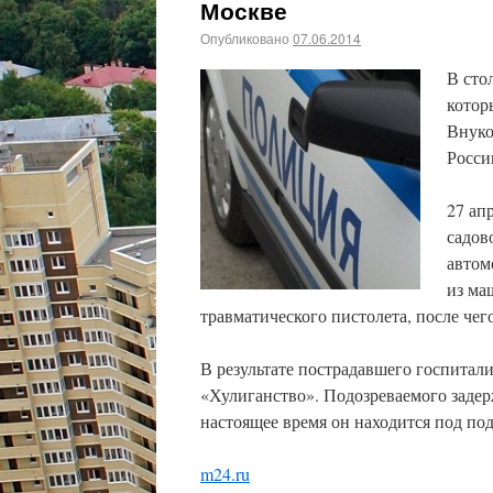
Москве
Опубликовано
07.06.2014
В сто
котор
Внуко
Росси
27 ап
садов
автом
из ма
травматического пистолета, после чег
В результате пострадавшего госпитали
«Хулиганство». Подозреваемого заде
настоящее время он находится под под
m24.ru