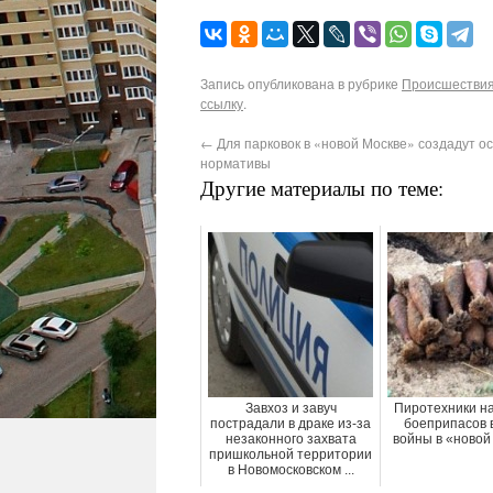
Запись опубликована в рубрике
Происшествия
ссылку
.
←
Для парковок в «новой Москве» создадут о
нормативы
Другие материалы по теме:
Завхоз и завуч
Пиротехники н
пострадали в драке из-за
боеприпасов 
незаконного захвата
войны в «новой
пришкольной территории
в Новомосковском ...