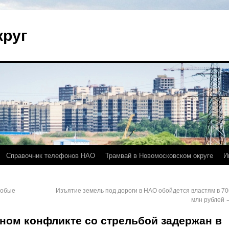
круг
Справочник телефонов НАО
Трамвай в Новомосковском округе
И
собые
Изъятие земель под дороги в НАО обойдется властям в 70
млн рублей
ом конфликте со стрельбой задержан в