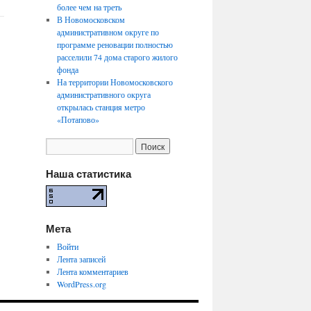
более чем на треть
В Новомосковском
административном округе по
программе реновации полностью
расселили 74 дома старого жилого
фонда
На территории Новомосковского
административного округа
открылась станция метро
«Потапово»
Наша статистика
Мета
Войти
Лента записей
Лента комментариев
WordPress.org