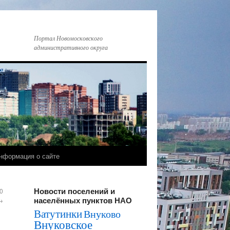
Портал Новомосковского
административного округа
нформация о сайте
Новости поселений и
0
населённых пунктов НАО
→
Ватутинки
Внуково
Внуковское