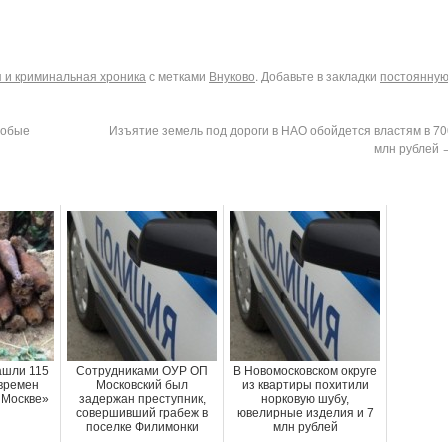
 и криминальная хроника
с метками
Внуково
. Добавьте в закладки
постоянну
собые
Изъятие земель под дороги в НАО обойдется властям в 70
млн рублей
ашли 115
Сотрудниками ОУР ОП
В Новомосковском округе
времен
Московский был
из квартиры похитили
 Москве»
задержан преступник,
норковую шубу,
совершивший грабеж в
ювелирные изделия и 7
поселке Филимонки
млн рублей