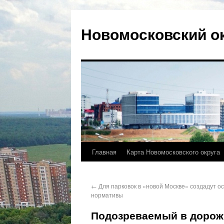
Новомосковский о
Главная
Карта Новомосковского округа
←
Для парковок в «новой Москве» создадут о
нормативы
Подозреваемый в дорожн