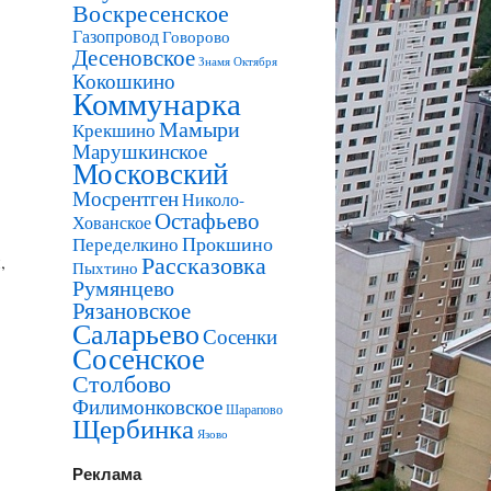
Воскресенское
Газопровод
Говорово
Десеновское
Знамя Октября
Кокошкино
Коммунарка
Мамыри
Крекшино
Марушкинское
Московский
Мосрентген
Николо-
Остафьево
Хованское
Прокшино
Переделкино
Рассказовка
,
Пыхтино
Румянцево
Рязановское
Саларьево
Сосенки
Сосенское
Столбово
Филимонковское
Шарапово
Щербинка
Язово
Реклама