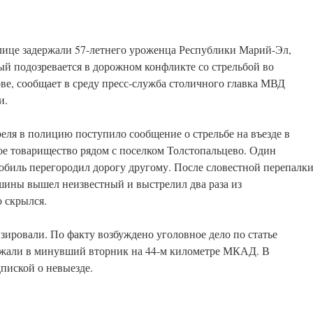
лице задержали 57-летнего уроженца Республики Марий-Эл,
ый подозревается в дорожном конфликте со стрельбой во
ве, сообщает в среду пресс-служба столичного главка МВД
и.
реля в полицию поступило сообщение о стрельбе на въезде в
ое товарищество рядом с поселком Толстопальцево. Один
обиль перегородил дорогу другому. После словестной перепалки
шины вышел неизвестный и выстрелил два раза из
о скрылся.
зировали. По факту возбуждено уголовное дело по статье
ржали в минувший вторник на 44-м километре МКАД. В
пиской о невыезде.