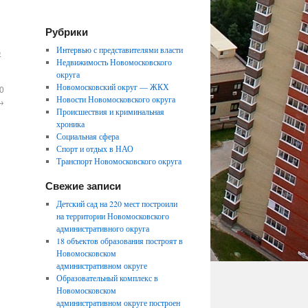
Рубрики
Интервью с представителями власти
ю
Недвижимость Новомосковского
округа
Новомосковский округ — ЖКХ
0
Новости Новомосковского округа
→
Происшествия и криминальная
хроника
Социальная сфера
Спорт и отдых в НАО
Транспорт Новомосковского округа
Свежие записи
Детский сад на 220 мест построили
на территории Новомосковского
административного округа
18 объектов образования построят в
Новомосковском
административном округе
Образовательный комплекс в
Новомосковском
административном округе построен