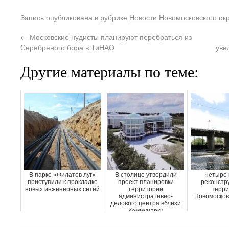
Запись опубликована в рубрике
Новости Новомосковского ок
←
Московские нудисты планируют перебраться из
Серебряного бора в ТиНАО
уве
Другие материалы по теме:
В парке «Филатов луг»
В столице утвердили
Четыре 
приступили к прокладке
проект планировки
реконстр
новых инженерных сетей
территории
терри
административно-
Новомосковс
делового центра вблизи
Коммунарки