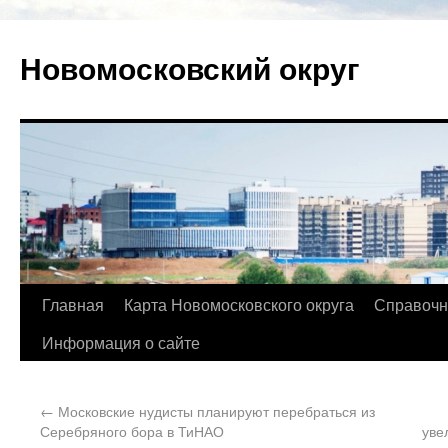
Новомосковский округ
Главная
Карта Новомосковского округа
Справочн
Информация о сайте
←
Московские нудисты планируют перебраться из
Серебряного бора в ТиНАО
уве