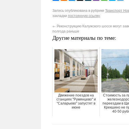
Запись опубликована в рубрике
Транспорт Нов
закладки
постоянную ссылку
.
←
Реконструкцию Калужского шоссе могут зав
полгода раньше
Другие материалы по теме:
Движение поездов на
Стоимость за п
станциях "Румянцево" и
железнодор
"Саларьево" запустят в
переездам в Ще
июне
Крекшино не п
40-50 руб