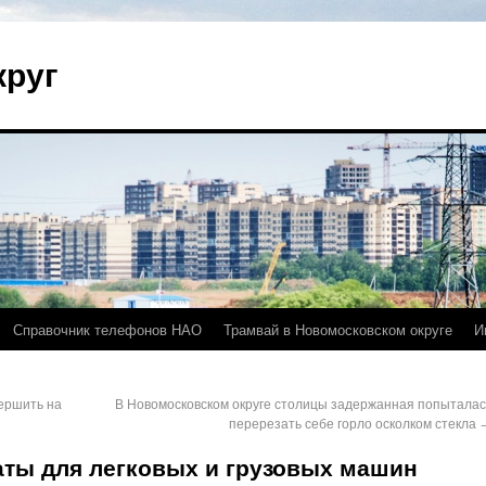
круг
Справочник телефонов НАО
Трамвай в Новомосковском округе
И
ершить на
В Новомосковском округе столицы задержанная попыталас
перерезать себе горло осколком стекла
ты для легковых и грузовых машин