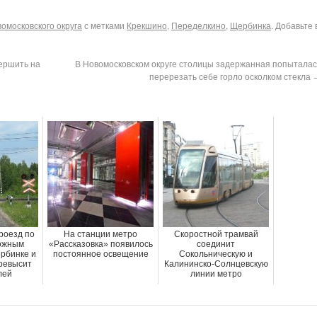
омосковского округа
с метками
Крекшино
,
Переделкино
,
Щербинка
. Добавьте 
ершить на
В Новомосковском округе столицы задержанная попыталас
перерезать себе горло осколком стекла
роезд по
На станции метро
Скоростной трамвай
ожным
«Рассказовка» появилось
соединит
рбинке и
постоянное освещение
Сокольническую и
ревысит
Калининско-Солнцевскую
лей
линии метро