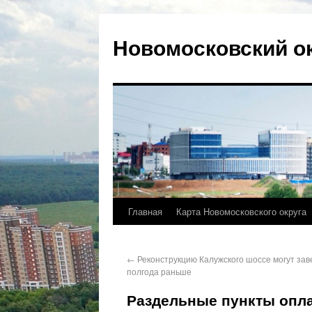
Новомосковский о
Главная
Карта Новомосковского округа
←
Реконструкцию Калужского шоссе могут зав
полгода раньше
Раздельные пункты опла