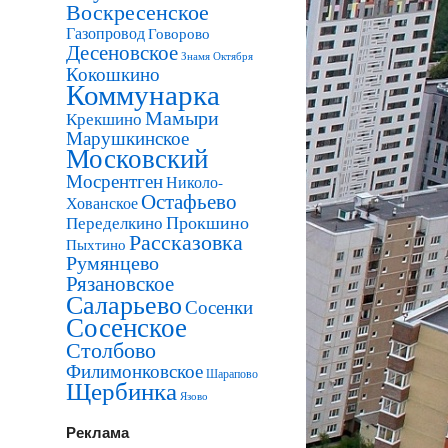
Воскресенское
Газопровод
Говорово
Десеновское
Знамя Октября
Кокошкино
Коммунарка
Мамыри
Крекшино
Марушкинское
Московский
Мосрентген
Николо-
Остафьево
Хованское
Прокшино
Переделкино
Рассказовка
Пыхтино
Румянцево
Рязановское
Саларьево
Сосенки
Сосенское
Столбово
Филимонковское
Шарапово
Щербинка
Язово
Реклама