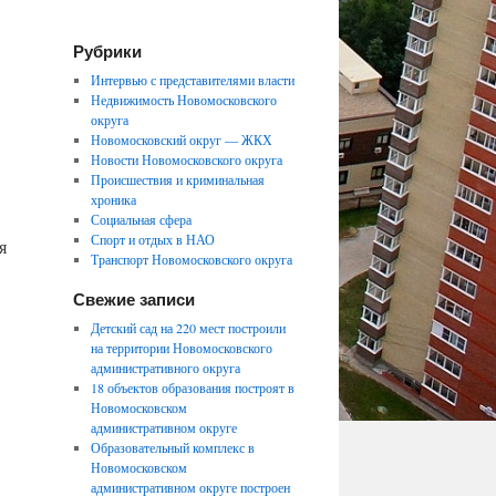
Рубрики
Интервью с представителями власти
Недвижимость Новомосковского
округа
Новомосковский округ — ЖКХ
Новости Новомосковского округа
Происшествия и криминальная
хроника
Социальная сфера
Спорт и отдых в НАО
я
Транспорт Новомосковского округа
Свежие записи
Детский сад на 220 мест построили
на территории Новомосковского
административного округа
18 объектов образования построят в
Новомосковском
административном округе
Образовательный комплекс в
Новомосковском
административном округе построен