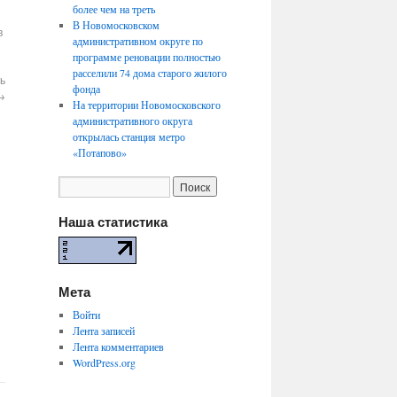
более чем на треть
В Новомосковском
в
административном округе по
программе реновации полностью
расселили 74 дома старого жилого
ь
фонда
→
На территории Новомосковского
административного округа
открылась станция метро
«Потапово»
Наша статистика
Мета
Войти
Лента записей
Лента комментариев
WordPress.org