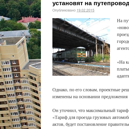
установят на путепрово
Опубликовано
19.02.2015
На пу
«ново
проез
город
агент
«На к
платы
адапт
Однако, по его словам, проектные ре
изменены на основании предложения 
Он уточнил, что максимальный тариф 
«Тариф для проезда грузовых автомоб
актов, будет постановление правитель