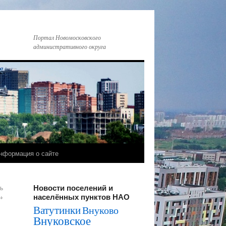
Портал Новомосковского
административного округа
нформация о сайте
Новости поселений и
ь
населённых пунктов НАО
→
Ватутинки
Внуково
Внуковское