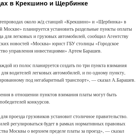
дах в Крекшино и Щербинке
тепроводах около ж/д станций «Крекшино» и «Щербинка» в
й Москве» планируется установить раздельные пункты оплаты
да для легковых и грузовых автомобилей, сообщил Агентству
ских новостей «Москва» юрист ГБУ столицы «Городское
ство управления инвестициями» Артем Барашев.
аждой из полос планируется создать по три пункта взимания
 для водителей легковых автомобилей, и по одному пункту,
ированному под негабаритный транспорт», — сказал А.Барашев.
шения в отношении пунктов взимания платы могут быть
победителей конкурсов.
для проезда грузовиков установит столичное правительство.
илей регулироваться будет в рамках нормативных правовых
ства Москвы о верхнем пределе платы за проезд», — сказал