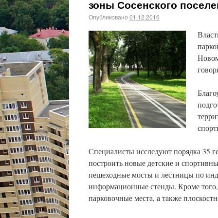
зоны Сосенского поселе
Опубликовано
01.12.2016
Власт
парко
Новом
говор
Благо
подго
терри
спорт
Специалисты исследуют порядка 35 ге
построить новые детские и спортивны
пешеходные мосты и лестницы по ин
информационные стенды. Кроме того,
парковочные места, а также плоскост