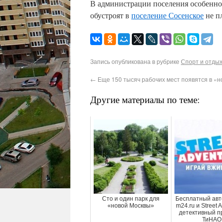
В администрации поселения особенно 
обустроят в
поселение Сосенское
не п
Запись опубликована в рубрике
Спорт и отды
←
Еще 150 тысяч рабочих мест появятся в «н
Другие материалы по теме:
Сто и один парк для
Бесплатный авт
«новой Москвы»
m24.ru и Street 
детективный п
ТиНАО