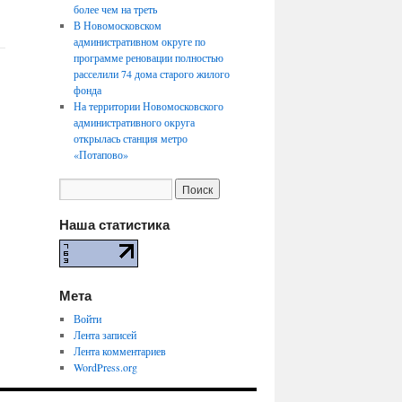
более чем на треть
В Новомосковском
административном округе по
программе реновации полностью
расселили 74 дома старого жилого
фонда
На территории Новомосковского
административного округа
открылась станция метро
«Потапово»
Наша статистика
Мета
Войти
Лента записей
Лента комментариев
WordPress.org