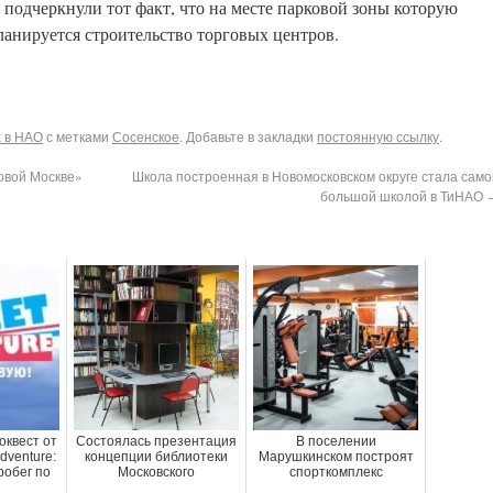
подчеркнули тот факт, что на месте парковой зоны которую
ланируется строительство торговых центров.
х в НАО
с метками
Сосенское
. Добавьте в закладки
постоянную ссылку
.
овой Москве»
Школа построенная в Новомосковском округе стала само
большой школой в ТиНАО
оквест от
Состоялась презентация
В поселении
Adventure:
концепции библиотеки
Марушкинском построят
робег по
Московского
спорткомплекс