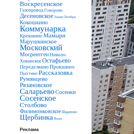
Воскресенское
Газопровод
Говорово
Десеновское
Знамя Октября
Кокошкино
Коммунарка
Мамыри
Крекшино
Марушкинское
Московский
Мосрентген
Николо-
Остафьево
Хованское
Прокшино
Переделкино
Рассказовка
Пыхтино
Румянцево
Рязановское
Саларьево
Сосенки
Сосенское
Столбово
Филимонковское
Шарапово
Щербинка
Язово
Реклама