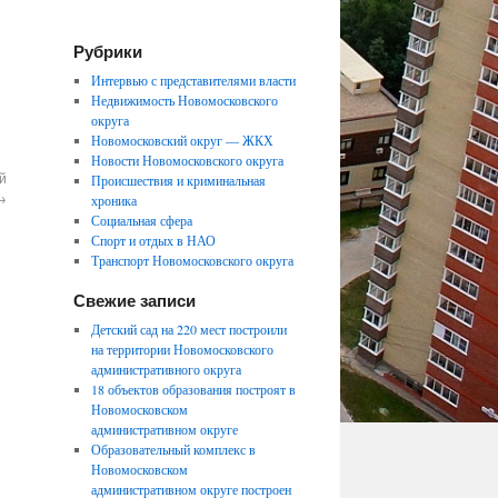
Рубрики
Интервью с представителями власти
Недвижимость Новомосковского
округа
Новомосковский округ — ЖКХ
Новости Новомосковского округа
й
Происшествия и криминальная
→
хроника
Социальная сфера
Спорт и отдых в НАО
Транспорт Новомосковского округа
Свежие записи
Детский сад на 220 мест построили
на территории Новомосковского
административного округа
18 объектов образования построят в
Новомосковском
административном округе
Образовательный комплекс в
Новомосковском
административном округе построен