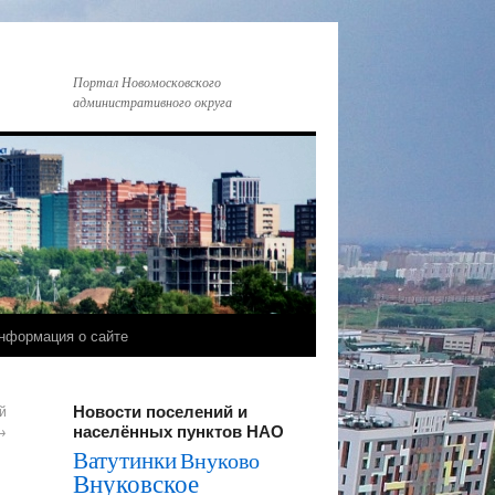
Портал Новомосковского
административного округа
нформация о сайте
Новости поселений и
й
населённых пунктов НАО
→
Ватутинки
Внуково
Внуковское