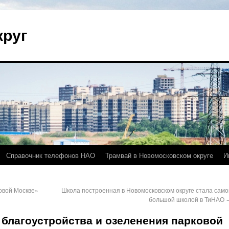
круг
Справочник телефонов НАО
Трамвай в Новомосковском округе
И
овой Москве»
Школа построенная в Новомосковском округе стала само
большой школой в ТиНАО
 благоустройства и озеленения парковой