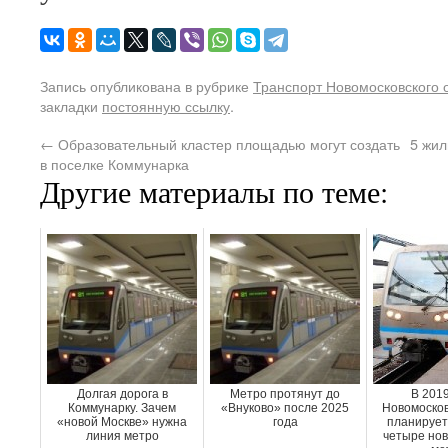
Запись опубликована в рубрике
Транспорт Новомосковского 
закладки
постоянную ссылку
.
←
Образовательный кластер площадью могут создать
5 жил
в поселке Коммунарка
Другие материалы по теме:
Долгая дорога в
Метро протянут до
В 2019
Коммунарку. Зачем
«Внуково» после 2025
Новомосков
«новой Москве» нужна
года
планирует
линия метро
четыре нов