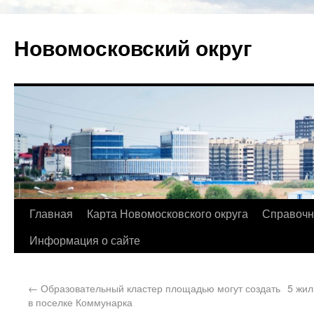
Новомосковский округ
Главная
Карта Новомосковского округа
Справочн
Информация о сайте
←
Образовательный кластер площадью могут создать
5 жил
в поселке Коммунарка