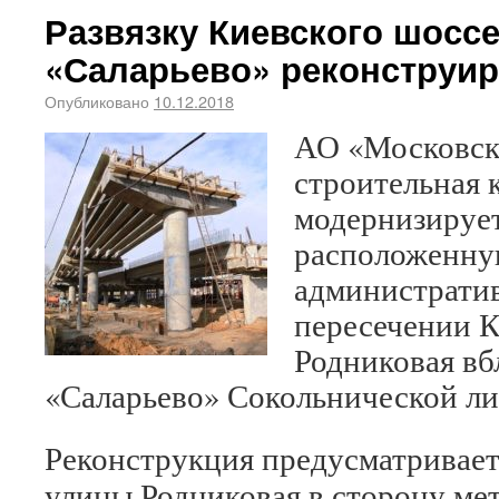
Развязку Киевского шоссе
«Саларьево» реконструи
Опубликовано
10.12.2018
АО «Московск
строительная 
модернизирует
расположенну
административ
пересечении К
Родниковая вб
«Саларьево» Сокольнической ли
Реконструкция предусматривает 
улицы Родниковая в сторону мет