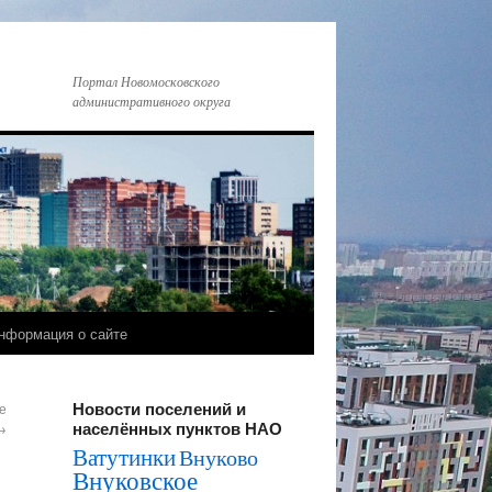
Портал Новомосковского
административного округа
нформация о сайте
Новости поселений и
е
населённых пунктов НАО
→
Ватутинки
Внуково
Внуковское