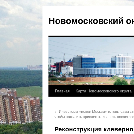
Новомосковский о
Главная
Карта Новомосковского округа
←
Инвесторы «новой Москвы» готовы сами стр
чтобы повысить привлекательность новостро
Реконструкция клеверно