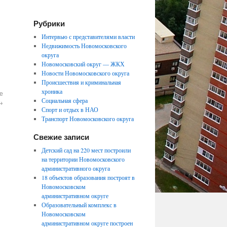
Рубрики
Интервью с представителями власти
Недвижимость Новомосковского
округа
Новомосковский округ — ЖКХ
Новости Новомосковского округа
Происшествия и криминальная
хроника
е
Социальная сфера
→
Спорт и отдых в НАО
Транспорт Новомосковского округа
Свежие записи
Детский сад на 220 мест построили
на территории Новомосковского
административного округа
18 объектов образования построят в
Новомосковском
административном округе
Образовательный комплекс в
Новомосковском
административном округе построен