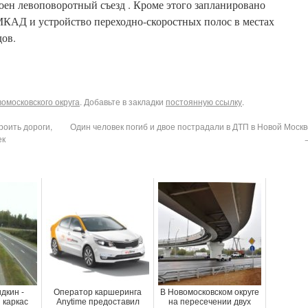
ен левоповоротный съезд . Кроме этого запланировано
МКАД и устройство переходно-скоростных полос в местах
дов.
омосковского округа
. Добавьте в закладки
постоянную ссылку
.
оить дороги,
Один человек погиб и двое пострадали в ДТП в Новой Москв
ек
дкин -
Оператор каршеринга
В Новомосковском округе
 каркас
Anytime предоставил
на пересечении двух