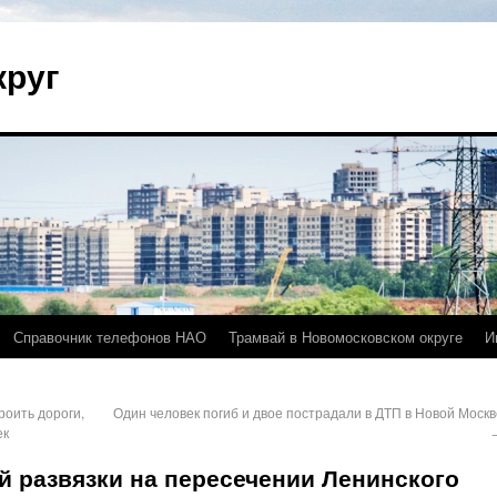
круг
Справочник телефонов НАО
Трамвай в Новомосковском округе
И
оить дороги,
Один человек погиб и двое пострадали в ДТП в Новой Москв
ек
й развязки на пересечении Ленинского