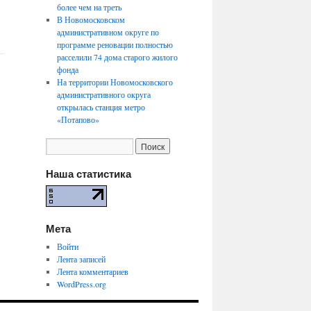
более чем на треть
В Новомосковском
административном округе по
программе реновации полностью
расселили 74 дома старого жилого
фонда
На территории Новомосковского
административного округа
открылась станция метро
«Потапово»
Наша статистика
Мета
Войти
Лента записей
Лента комментариев
WordPress.org