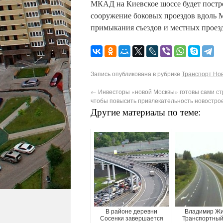
МКАД на Киевское шоссе будет постро
сооружение боковых проездов вдоль 
примыкания съездов и местных проез
Запись опубликована в рубрике
Транспорт Нов
←
Инвесторы «новой Москвы» готовы сами стр
чтобы повысить привлекательность новостро
Другие материалы по теме:
В районе деревни
Владимир Жи
Сосенки завершается
Транспортный