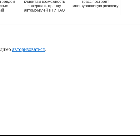
 трендом
клиентам возможность
трасс построят
овых
завершать аренду
многоуровневую развязку
ий
автомобилей в ТИНАО
одимо
авторизоваться
.