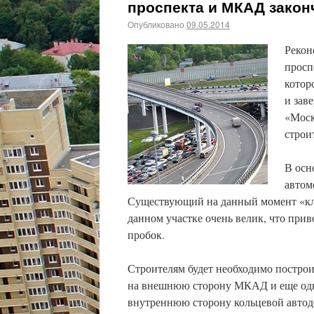
проспекта и МКАД законч
Опубликовано
09.05.2014
Рекон
просп
котор
и зав
«Моск
строи
В осн
автом
Существующий на данный момент «клев
данном участке очень велик, что при
пробок.
Строителям будет необходимо построи
на внешнюю сторону МКАД и еще одну 
внутреннюю сторону кольцевой автод