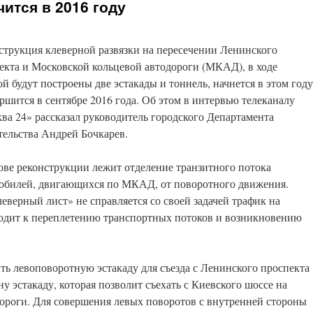
ится в 2016 году
струкция клеверной развязки на пересечении Ленинского
екта и Московской кольцевой автодороги (МКАД), в ходе
ой будут построены две эстакады и тоннель, начнется в этом году
ершится в сентябре 2016 года. Об этом в интервью телеканалу
ва 24» рассказал руководитель городского Департамента
тельства Андрей Бочкарев.
ове реконструкции лежит отделение транзитного потока
обилей, двигающихся по МКАД, от поворотного движения.
ерный лист» не справляется со своей задачей трафик на
водит к переплетению транспортных потоков и возникновению
ть левоповоротную эстакаду для съезда с Ленинского проспекта
эстакаду, которая позволит съехать с Киевского шоссе на
ороги. Для совершения левых поворотов с внутренней стороны