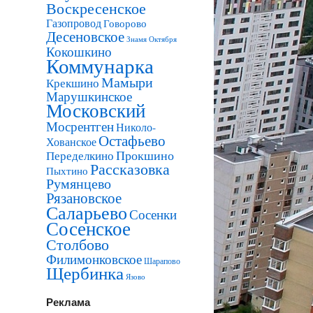
Воскресенское
Газопровод
Говорово
Десеновское
Знамя Октября
Кокошкино
Коммунарка
Мамыри
Крекшино
Марушкинское
Московский
Мосрентген
Николо-
Остафьево
Хованское
Прокшино
Переделкино
Рассказовка
Пыхтино
Румянцево
Рязановское
Саларьево
Сосенки
Сосенское
Столбово
Филимонковское
Шарапово
Щербинка
Язово
Реклама