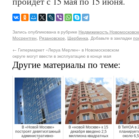
пройдёт с 15 мая по 15 июня.
Запись опубликована в рубрике
Недвижимость Новомосковско
Мосрентген
,
Рязановское
,
Щербинка
. Добавьте в закладки
по
←
Гипермаркет «Леруа Мерлен» в Новомосковском
округе могут ввести в эксплуатацию в конце мая
Другие материалы по теме:
В «Новой Москве»
В «новой Москве» к 15
В ТиНОА в 2
построят девятиэтажный
декабря введено 2,5
планируетс
административно-
миллиона квадратных
около 6,5