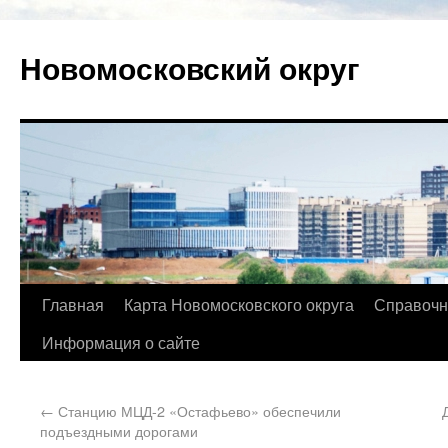
Новомосковский округ
Главная
Карта Новомосковского округа
Справочн
Информация о сайте
←
Станцию МЦД-2 «Остафьево» обеспечили
подъездными дорогами