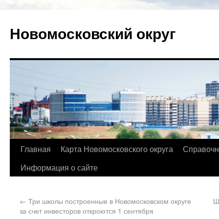
Новомосковский округ
Главная
Карта Новомосковского округа
Справочн
Информация о сайте
←
Три школы построенные в Новомосковском округе
Ш
за счет инвесторов откроются 1 сентября