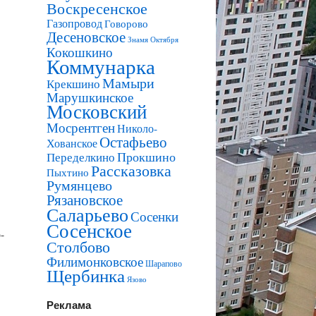
Воскресенское
Газопровод
Говорово
Десеновское
Знамя Октября
Кокошкино
Коммунарка
Мамыри
Крекшино
Марушкинское
Московский
Мосрентген
Николо-
Остафьево
Хованское
Прокшино
Переделкино
Рассказовка
Пыхтино
Румянцево
Рязановское
Саларьево
Сосенки
Сосенское
-
Столбово
Филимонковское
Шарапово
Щербинка
Язово
Реклама