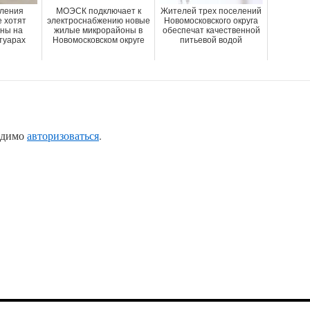
ления
МОЭСК подключает к
Жителей трех поселений
е хотят
электроснабжению новые
Новомосковского округа
ны на
жилые микрорайоны в
обеспечат качественной
отуарах
Новомосковском округе
питьевой водой
одимо
авторизоваться
.