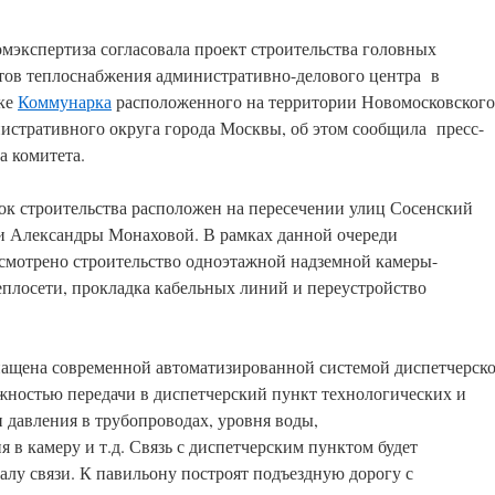
мэкспертиза согласовала проект строительства головных
тов теплоснабжения административно-делового центра в
ке
Коммунарка
расположенного на территории Новомосковского
истративного округа города Москвы, об этом сообщила пресс-
а комитета.
ок строительства расположен на пересечении улиц Сосенский
и Александры Монаховой. В рамках данной очереди
смотрено строительство одноэтажной надземной камеры-
еплосети, прокладка кабельных линий и переустройство
нащена современной автоматизированной системой диспетчерско
жностью передачи в диспетчерский пункт технологических и
 давления в трубопроводах, уровня воды,
в камеру и т.д. Связь с диспетчерским пунктом будет
алу связи. К павильону построят подъездную дорогу с