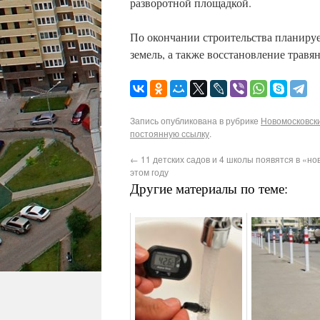
разворотной площадкой.
По окончании строительства планиру
земель, а также восстановление травя
Запись опубликована в рубрике
Новомосковски
постоянную ссылку
.
←
11 детских садов и 4 школы появятся в «но
этом году
Другие материалы по теме: