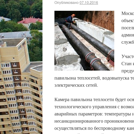
Опубликовано
07.10.2016
Моско
объек
посел
админ
служб
Участ
Стан 
преду
павильона теплосетей, водовыпуска т
электрических сетей.
Камера павильона теплосети будет ос
технологического управления с возмо
аварийных параметров: температуры и
несанкционированного проникновения 
осуществляться по беспроводному кан