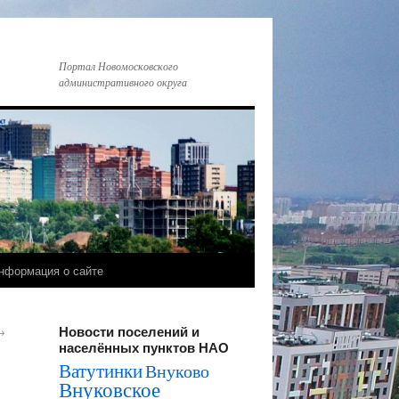
Портал Новомосковского
административного округа
нформация о сайте
Новости поселений и
→
населённых пунктов НАО
Ватутинки
Внуково
Внуковское