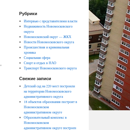
Рубрики
Интервью с представителями власти
Недвижимость Новомосковского
округа
Новомосковский округ — ЖКХ
Новости Новомосковского округа
Происшествия и криминальная
хроника
Социальная сфера
Спорт и отдых в НАО
→
Транспорт Новомосковского округа
Свежие записи
Детский сад на 220 мест построили
на территории Новомосковского
административного округа
18 объектов образования построят в
Новомосковском
административном округе
Образовательный комплекс в
Новомосковском
административном округе построен