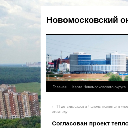
Новомосковский о
Главная
Карта Новомосковского округа
←
11 детских садов и 4 школы появятся в «но
этом году
Согласован проект тепл