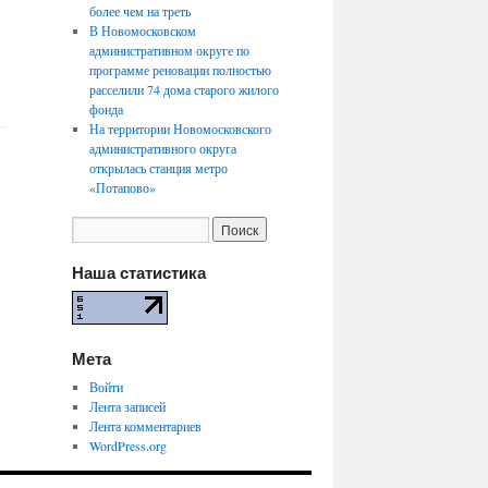
более чем на треть
В Новомосковском
административном округе по
программе реновации полностью
расселили 74 дома старого жилого
фонда
На территории Новомосковского
административного округа
открылась станция метро
«Потапово»
Наша статистика
Мета
Войти
Лента записей
Лента комментариев
WordPress.org