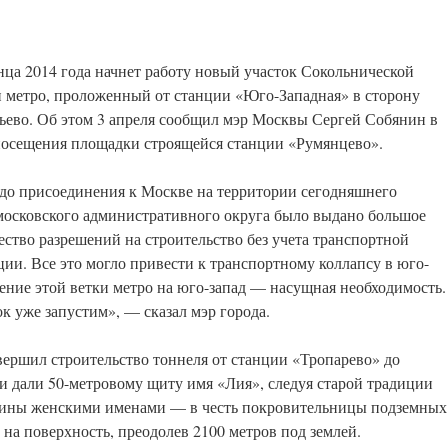
нца 2014 года начнет работу новый участок Сокольнической
 метро, проложенный от станции «Юго-Западная» в сторону
ьево. Об этом 3 апреля сообщил мэр Москвы Сергей Собянин в
посещения площадки строящейся станции «Румянцево».
до присоединения к Москве на территории сегодняшнего
осковского административного округа было выдано большое
ество разрешений на строительство без учета транспортной
ции. Все это могло привести к транспортному коллапсу в юго-
ление этой ветки метро на юго-запад — насущная необходимость.
ок уже запустим», — сказал мэр города.
ершил строительство тоннеля от станции «Тропарево» до
 дали 50-метровому щиту имя «Лия», следуя старой традиции
шины женскими именами — в честь покровительницы подземных
на поверхность, преодолев 2100 метров под землей.