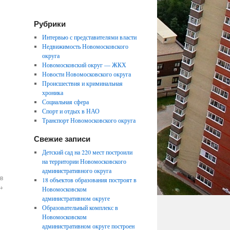
Рубрики
Интервью с представителями власти
Недвижимость Новомосковского
округа
Новомосковский округ — ЖКХ
Новости Новомосковского округа
Происшествия и криминальная
хроника
Социальная сфера
Спорт и отдых в НАО
Транспорт Новомосковского округа
Свежие записи
Детский сад на 220 мест построили
на территории Новомосковского
административного округа
в
18 объектов образования построят в
→
Новомосковском
административном округе
Образовательный комплекс в
Новомосковском
административном округе построен