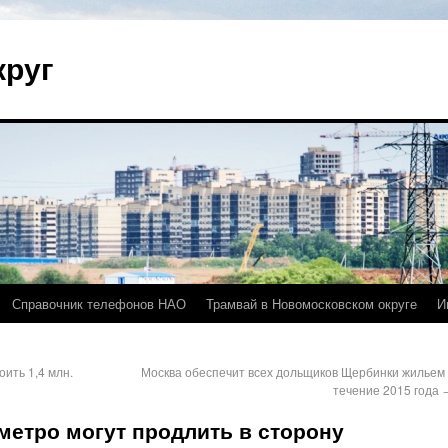
круг
Справочник телефонов НАО
Трамвай в Новомосковском округе
И
ить 1,4 млн.
Москва обеспечит всех дольщиков Щербинки жильем 
течение 2015 года
етро могут продлить в сторону