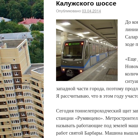
Калужского шоссе
Опубликовано
03.04.2014
До ко
линии
Салар
ходе 
«Еще 
Новом
колич
ситуа
западной части города, поэтому прод
Я рассчитываю, что в этом году участ
Сегодня тоннелепроходческий щит зав
станции «Румянцево». Метростроители
называть работающие под землей ма
работ святой Барбары. Машина вышла 