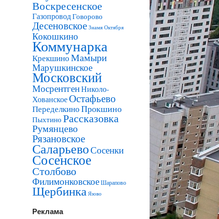
Воскресенское
Газопровод
Говорово
Десеновское
Знамя Октября
Кокошкино
Коммунарка
Мамыри
Крекшино
Марушкинское
Московский
Мосрентген
Николо-
Остафьево
Хованское
Прокшино
Переделкино
Рассказовка
Пыхтино
Румянцево
Рязановское
Саларьево
Сосенки
Сосенское
Столбово
Филимонковское
Шарапово
Щербинка
Язово
Реклама