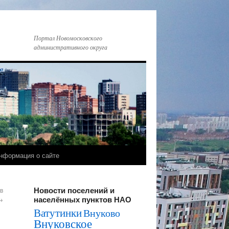
Портал Новомосковского
административного округа
нформация о сайте
Новости поселений и
в
населённых пунктов НАО
→
Ватутинки
Внуково
Внуковское