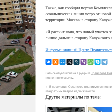
Также, как сообщил портал Комплекса
сокольническая линия метро от новой
территории Москвы в сторону Калужс
«Я рассчитываю, что новый участок з
линию дальше в сторону Калужского ш
Информационный Центр Правительс
Запись опубликована в рубрике
Транспорт Нов
постоянную ссылку
.
←
В поселении Сосенское планируется постро
квадратных метров недвижимости
Другие материалы по теме: