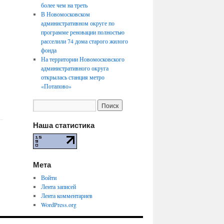
более чем на треть
В Новомосковском
административном округе по
программе реновации полностью
расселили 74 дома старого жилого
фонда
На территории Новомосковского
административного округа
открылась станция метро
«Потапово»
Наша статистика
Мета
Войти
Лента записей
Лента комментариев
WordPress.org