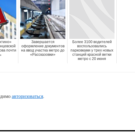
хтино»
Завершается
Более 3100 водителей
нцевской
оформление документов
воспользовались
ова почти
на ввод участка метро до
парковками у трех новых
ь
«Рассказовки»
станций красной ветки
метро с 20 июня
одимо
авторизоваться
.