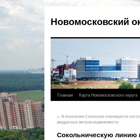
Новомосковский о
Главная
Карта Новомосковского округа
←
В поселении Сосенское планируется постро
квадратных метров недвижимости
Сокольническую линию м